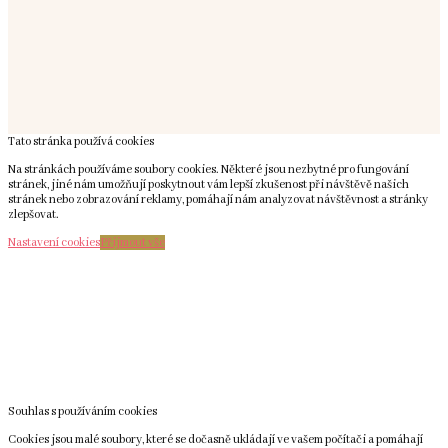
Tato stránka používá cookies
Na stránkách používáme soubory cookies. Některé jsou nezbytné pro fungování
stránek, jiné nám umožňují poskytnout vám lepší zkušenost při návštěvě našich
stránek nebo zobrazování reklamy, pomáhají nám analyzovat návštěvnost a stránky
zlepšovat.
Nastavení cookies
Přijmout vše
Souhlas s používáním cookies
Cookies jsou malé soubory, které se dočasně ukládají ve vašem počítači a pomáhají