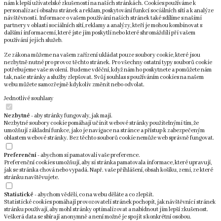
nám k lepší uživatelské zkušenosti na našich stránkách. Cookies používáme k
personalizaci obsahu stránek a reklam, poskytování funkcí sociálních sítí a k analýze
návštěvnosti. Informace o vašem používání našich stránek také sdílíme s našimi
partnery v oblasti sociálních sítí, reklamy a analýzy, kteří je mohou kombinovat s
dalšími informacemi, které jste jim poskytli nebo které shromáždili při vašem
používání jejich služeb.
Ze zákona můžeme na vašem zařízení ukládat pouze soubory cookie, které jsou
nezbytně nutné pro provoz těchto stránek. Pro všechny ostatní typy souborů cookie
potřebujeme vaše svolení. Budeme vděční, když nám ho poskytnete a pomůžete nám
tak, naše stránky a služby zlepšovat. Svůj souhlas s používáním cookies na našem
webu můžete samozřejmě kdykoliv změnit nebo odvolat.
Jednotlivé souhlasy
Nezbytné
- aby stránky fungovaly, jak mají.
Nezbytné soubory cookie pomáhají učinit webové stránky použitelnými tím, že
umožňují základní funkce, jako je navigace na stránce a přístup k zabezpečeným
oblastem webové stránky. Bez těchto souborů cookie nemůže web správně fungovat.
Preferenční
- abychom si pamatovali vaše preference.
Preferenční cookies umožňují, aby si stránka pamatovala informace, které upravují,
jak se stránka chová nebo vypadá. Např. vaše přihlášení, obsah košíku, zemi, ze které
stránku navštěvujete.
Statistické
- abychom věděli, co na webu děláte a co zlepšit.
Statistické cookies pomáhají provozovateli stránek pochopit, jak návštěvníci stránek
stránku používají, aby mohl stránky optimalizovat a nabídnout jim lepší zkušenost.
Veškerá data se sbírají anonymně a není možné je spojit s konkrétní osobou.