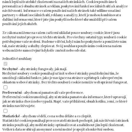
nám k lepší uživatelské zkušenosti na našich stránkách. Cookies používáme k
personalizaci obsahu stránek a reklam, poskytování funkcí sociálních sítí a k analýze
návštěvnosti. Informace o vašem používání našich stránek také sdílíme s našimi
partnery v oblasti sociálních sítí, reklamy a analýzy, kteří je mohou kombinovat s
dalšími informacemi, které jste jim poskytli nebo které shromáždili při vašem
používání jejich služeb.
Ze zákona můžeme na vašem zařízení ukládat pouze soubory cookie, které jsou
nezbytně nutné pro provoz těchto stránek. Pro všechny ostatní typy souborů cookie
potřebujeme vaše svolení. Budeme vděční, když nám ho poskytnete a pomůžete nám
tak, naše stránky a služby zlepšovat. Svůj souhlas s používáním cookies na našem
webu můžete samozřejmě kdykoliv změnit nebo odvolat.
Jednotlivé souhlasy
Nezbytné
- aby stránky fungovaly, jak mají.
Nezbytné soubory cookie pomáhají učinit webové stránky použitelnými tím, že
umožňují základní funkce, jako je navigace na stránce a přístup k zabezpečeným
oblastem webové stránky. Bez těchto souborů cookie nemůže web správně fungovat.
Preferenční
- abychom si pamatovali vaše preference.
Preferenční cookies umožňují, aby si stránka pamatovala informace, které upravují,
jak se stránka chová nebo vypadá. Např. vaše přihlášení, obsah košíku, zemi, ze které
stránku navštěvujete.
Statistické
- abychom věděli, co na webu děláte a co zlepšit.
Statistické cookies pomáhají provozovateli stránek pochopit, jak návštěvníci stránek
stránku používají, aby mohl stránky optimalizovat a nabídnout jim lepší zkušenost.
Veškerá data se sbírají anonymně a není možné je spojit s konkrétní osobou.