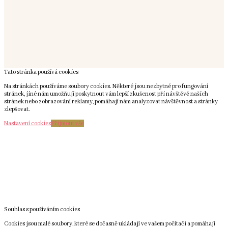
Tato stránka používá cookies
Na stránkách používáme soubory cookies. Některé jsou nezbytné pro fungování
stránek, jiné nám umožňují poskytnout vám lepší zkušenost při návštěvě našich
stránek nebo zobrazování reklamy, pomáhají nám analyzovat návštěvnost a stránky
zlepšovat.
Nastavení cookies
Přijmout vše
Souhlas s používáním cookies
Cookies jsou malé soubory, které se dočasně ukládají ve vašem počítači a pomáhají