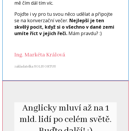
mě čím dál tím víc.
Pojďte i vy pro tu svou něco udělat a připojte
se na konverzační večer.
Nejlepší je ten
skvělý pocit, když si o všechno v dané zemi
umíte říct v jejich řeči.
Mám pravdu? :)
Ing. Markéta Králová
zakladatelka SOLIS ORTUS
Anglicky mluví až na 1
mld. lidí po celém světě.
Buďte další! :)