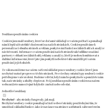
Souhlas s používáním cookies
Cookies jsou malé soubory, které se dočasně ukládají ve vašem počítači a pomáhají
nám k lepší uživatelské zkušenosti na našich stránkách. Cookies používáme k
personalizaci obsahu stránek a reklam, poskytování funkcí sociálních sítí a k analýze
návštěvnosti. Informace o vašem používání našich stránek také sdílíme s našimi
partnery v oblasti sociálních sítí, reklamy a analýzy, kteří je mohou kombinovat s
dalšími informacemi, které jste jim poskytli nebo které shromáždili při vašem
používání jejich služeb.
Ze zákona můžeme na vašem zařízení ukládat pouze soubory cookie, které jsou
nezbytně nutné pro provoz těchto stránek. Pro všechny ostatní typy souborů cookie
potřebujeme vaše svolení. Budeme vděční, když nám ho poskytnete a pomůžete nám
tak, naše stránky a služby zlepšovat. Svůj souhlas s používáním cookies na našem
webu můžete samozřejmě kdykoliv změnit nebo odvolat.
Jednotlivé souhlasy
Nezbytné
- aby stránky fungovaly, jak mají.
Nezbytné soubory cookie pomáhají učinit webové stránky použitelnými tím, že
umožňují základní funkce, jako je navigace na stránce a přístup k zabezpečeným