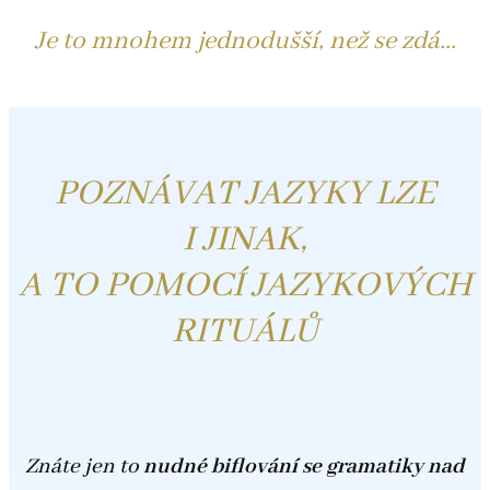
J
e to mnohem jednodušší, než se zdá...
POZNÁVAT JAZYKY LZE
I JINAK,
A TO POMOCÍ JAZYKOVÝCH
RITUÁLŮ
Znáte jen to
nudné biflování se gramatiky nad