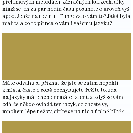
přelomových metodách, zázračných kurzech, díky
nimž se jen za pár hodin času posunete o úroveň výš
apod. Jenže na rovinu… Fungovalo vám to? Jaká byla
realita a co to přineslo vám i vašemu jazyku?
Máte odvahu si přiznat, že jste se zatím nepohli
z místa, často o sobě pochybujete, řešíte to, zda
na jazyky máte nebo nemáte talent, a když se vám
zdá, že někdo ovládá ten jazyk, co chcete vy,
mnohem lépe než vy, cítíte se na nic a úplně blbě?