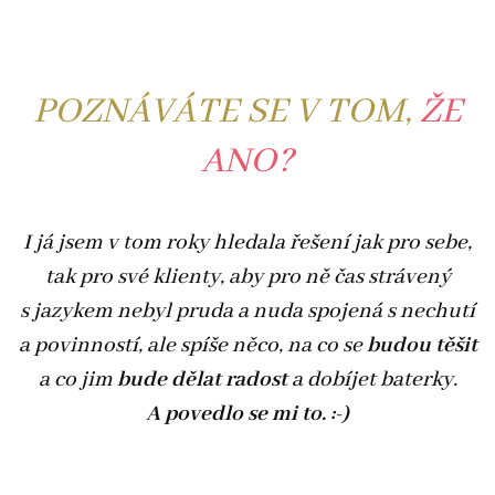
POZNÁVÁTE SE V TOM,
ŽE
ANO?
I já jsem v tom roky hledala řešení jak pro sebe,
tak pro své klienty, aby pro ně čas strávený
s jazykem nebyl pruda a nuda spojená s nechutí
a povinností, ale spíše něco, na co se
budou těšit
a co jim
bude dělat radost
a dobíjet baterky.
A povedlo se mi to. :-)