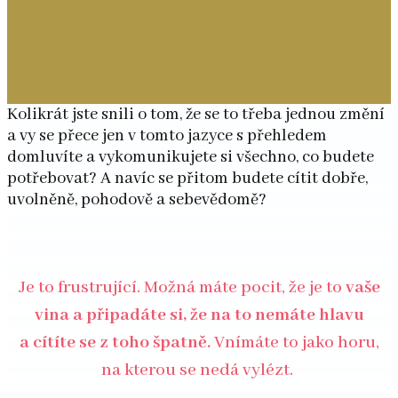
Kolikrát jste snili o tom, že se to třeba jednou změní
a vy se přece jen v tomto jazyce s přehledem
domluvíte a vykomunikujete si všechno, co budete
potřebovat? A navíc se přitom budete cítit dobře,
uvolněně, pohodově a sebevědomě?
Je to frustrující. Možná máte pocit, že je to
vaše
vina a připadáte si, že na to nemáte hlavu
a cítíte se z toho špatně.
Vnímáte to jako horu,
na kterou se nedá vylézt.