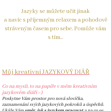
Jazyky se můžete učit jinak
a navíc s příjemným relaxem a pohodově
stráveným časem pro sebe. Pomůže vám
s tím...
Můj kreativní JAZYKOVÝ DIÁŘ
Co na mysli, to na papíře v mém kreativním
jazykovém diáři :-)
Poskytne Vám prostor pro nová slovíčka,
zaznamenání svých jazykových pokroků a úspěchů.
Ukáže Vám
směr, jak s jazykem pracovat
a na co se