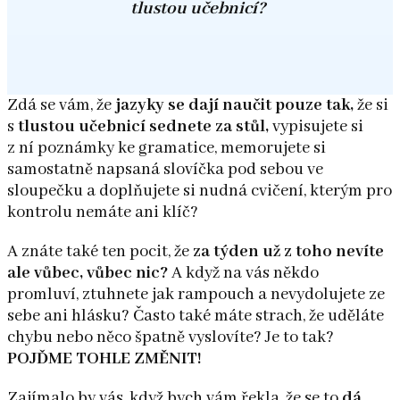
tlustou učebnicí?
Zdá se vám, že
jazyky se dají naučit pouze tak,
že si
s
tlustou učebnicí sednete za stůl,
vypisujete si
z ní poznámky ke gramatice, memorujete si
samostatně napsaná slovíčka pod sebou ve
sloupečku a doplňujete si nudná cvičení, kterým pro
kontrolu nemáte ani klíč?
A znáte také ten pocit, že
za týden už z toho nevíte
ale vůbec, vůbec nic?
A když na vás někdo
promluví, ztuhnete jak rampouch a nevydolujete ze
sebe ani hlásku? Často také máte strach, že uděláte
chybu nebo něco špatně vyslovíte? Je to tak?
POJĎME TOHLE ZMĚNIT!
Zajímalo by vás, když bych vám řekla, že se to
dá