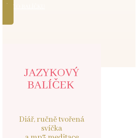
VÍCE O BALÍČKU
JAZYKOVÝ
BALÍČEK
Diář, ručně tvořená
svíčka
a mp3 meditace