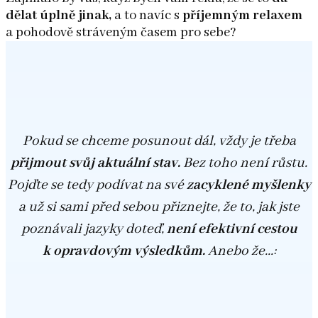
dělat úplně jinak,
a to navíc s
příjemným relaxem
a pohodově stráveným časem pro sebe?
Pokud se chceme posunout dál, vždy je třeba
přijmout svůj aktuální stav.
Bez toho není růstu.
Pojďte se tedy podívat na své
zacyklené myšlenky
a už si sami před sebou přiznejte, že to, jak jste
poznávali jazyky doteď,
není efektivní cestou
k opravdovým výsledkům.
Anebo že...: