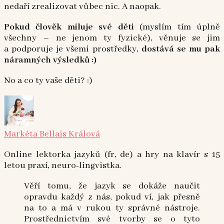
nedaří zrealizovat vůbec nic. A naopak.
Pokud člověk miluje své děti
(myslím tím úplně
všechny – ne jenom ty fyzické), věnuje se jim
a podporuje je všemi prostředky,
dostává se mu pak
náramných výsledků :)
No a co ty vaše děti? :)
Markéta Bellais Králová
Online lektorka jazyků (fr, de) a hry na klavír s 15
letou praxí, neuro-lingvistka.
Věří tomu, že jazyk se dokáže naučit
opravdu každý z nás, pokud ví, jak přesně
na to a má v rukou ty správné nástroje.
Prostřednictvím své tvorby se o tyto