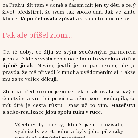
za Prahu, žít tam v domě a časem mít jen ty děti a celý
život předstírat, že jsem tak spokojená. Jak ve zlaté
klícce.
Já potřebovala zpívat
a v kleci to moc nejde.
Pak ale přišel zlom…
Od té doby, co žiju se svým současným partnerem
jsem z té klece vyšla ven a najednou to
všechno vidím
úplně jinak
. Nevím, jestli je to partnerem, ale je
pravda, že mě přivedl k mnoha uvědoměním si. Takže
mu za to velice děkuji.
Zhruba před rokem jsem se zkontaktovala se svým
ženstvím a vnitřní prací na něm jsem pochopila, že
mít dítě je cesta růstu. Dnes už to vím.
Mateřství
a sebe-realizace jdou spolu ruku v ruce.
Všechny ty pocity, které jsem prožívala,
vycházely ze strachu a byly jeho příznaky