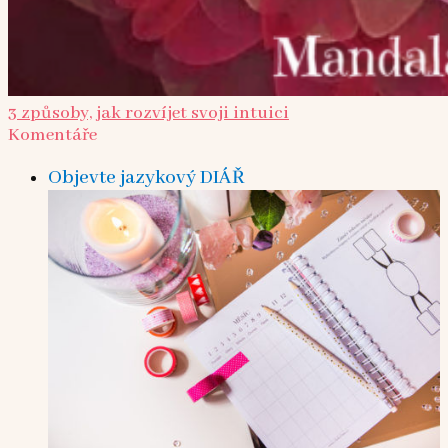
3 způsoby, jak rozvíjet svoji intuici
Komentáře
Objevte jazykový DIÁŘ