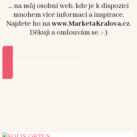
... na můj osobní web, kde je k dispozici
mnohem více informací a inspirace.
Najdete ho na
www.MarketaKralova.cz
.
Děkuji a omlouvám se. :-)
Přejít na web MarketaKralova.cz