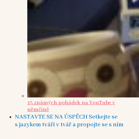
15 známých pohádek na YouTube v
němčině
NASTAVTE SE NA ÚSPĚCH Setkejte se
s jazykem tváří v tvář a propojte se s ním