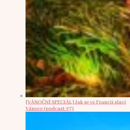
[VÁNOČNÍ SPECIÁL] Jak se ve Francii slaví
Vánoce (podcast #7)