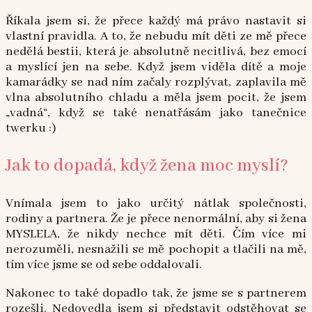
Říkala jsem si, že přece každý má právo nastavit si
vlastní pravidla. A to, že nebudu mít děti ze mě přece
nedělá bestii, která je absolutně necitlivá, bez emocí
a myslící jen na sebe. Když jsem viděla dítě a moje
kamarádky se nad ním začaly rozplývat, zaplavila mě
vlna absolutního chladu a měla jsem pocit, že jsem
„vadná“, když se také nenatřásám jako tanečnice
twerku :)
Jak to dopadá, když žena moc myslí?
Vnímala jsem to jako určitý nátlak společnosti,
rodiny a partnera. Že je přece nenormální, aby si žena
MYSLELA, že nikdy nechce mít děti. Čím více mi
nerozuměli, nesnažili se mě pochopit a tlačili na mě,
tím více jsme se od sebe oddalovali.
Nakonec to také dopadlo tak, že jsme se s partnerem
rozešli. Nedovedla jsem si představit odstěhovat se