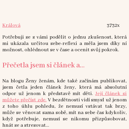
Králová
3732x
Potřebuji se s vámi podělit o jednu zkušenost, která
mi ukázala určitou sebe-reflexi a měla jsem díky ní
možnost, ohlédnout se v čase a ocenit svůj pokrok.
Přečetla jsem si článek a…
Na blogu Ženy ženám, kde také začínám publikovat,
jsem četla jeden článek ženy, která má absolutní
odpor už jenom k představě mít děti.
Její článek si
můžete přečíst zde.
V bezdětnosti vidí smysl už jenom
z toho úhlu pohledu, že nemusí vstávat tak brzy,
může se věnovat sama sobě, mít na sebe čas kdykoliv,
když potřebuje, nemusí se nikomu přizpůsobovat,
hnát se a stresovat…