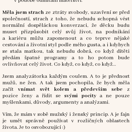
v podobě odmítání mateřství.
Měla jsem strach
ze ztráty svobody, uzavření se před
společností, strach z toho, že nebudu schopná vést
normální dospěláckou konverzaci, že děcku budu
muset přizpůsobit celý svůj život, na podnikání
a kariéru můžu zapomenout a co teprve nějaké
cestování a životní styl podle mého gusta, a i kdybych
se stala matkou, tak nebudu dobrá, co když dítěti
předám špatné programy a to ho potom bude
ovlivňovat celý život. Co když, co když, co když…
Jsem analyzátorka každým coulem. A to je přednost
mužů, ne žen. A tak jsem pochopila, že bych měla
začít
vnímat svět kolem a především sebe
z
pozice ženy a řídit se
svými pocity
a ne pouze
myšlenkami, důvody, argumenty a analýzami.
Vím, že mám v sobě mužský i ženský princip. A je fajn
je umět správně používat v rozličných oblastech
života. Je to osvobozující :)