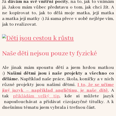
Já
dávám na své vnitřní pocity
, na to, jak to vnímám
já. Jakou mám vůbec představu o tom, jak chci žít. A
ne kopírovat to, jak to dělá moje matka, její matka
a matka její matky :) Já sama přece v sobě nejlépe vím,
jak to realizovat.
Naše děti nejsou pouze ty fyzické
Ale jinak mám spoustu dětí a jsem hrdou matkou
:)
Našimi dětmi jsou i naše projekty a všechno co
děláme.
Například naše práce, škola, koníčky a v nich
různé projekty jsou našimi dětmi.
I to, že se učíme
jiný jazyk – například angličtinu, je naše dítě.
A
tak
přikládám velký tip
, kde si můžete jazyk
naposlouchávat a přidávat cizojazyčné titulky. A k
dnešnímu tématu jsem vybrala i trefnou část.