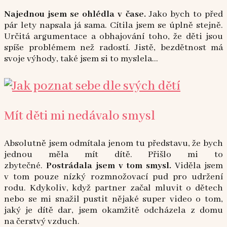
Najednou jsem se ohlédla v čase.
Jako bych to před
pár lety napsala já sama. Cítila jsem se úplně stejně.
Určitá argumentace a obhajování toho, že děti jsou
spíše problémem než radostí. Jistě, bezdětnost má
svoje výhody, také jsem si to myslela…
Mít děti mi nedávalo smysl
Absolutně jsem odmítala jenom tu představu, že bych
jednou měla mít dítě. Přišlo mi to
zbytečné.
Postrádala jsem v tom smysl.
Viděla jsem
v tom pouze nízký rozmnožovací pud pro udržení
rodu. Kdykoliv, když partner začal mluvit o dětech
nebo se mi snažil pustit nějaké super video o tom,
jaký je dítě dar, jsem okamžitě odcházela z domu
na čerstvý vzduch.