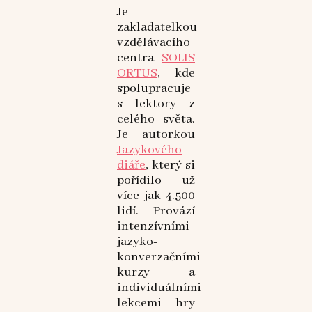
Je
zakladatelkou
vzdělávacího
centra
SOLIS
ORTUS
, kde
spolupracuje
s lektory z
celého světa.
Je autorkou
Jazykového
diáře
, který si
pořídilo už
více jak 4.500
lidí. Provází
intenzívními
jazyko-
konverzačními
kurzy a
individuálními
lekcemi hry