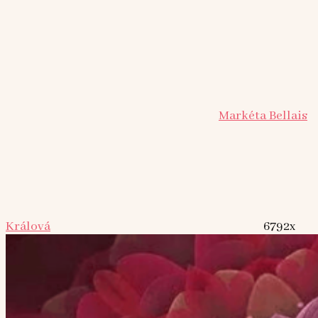
Markéta Bellais
Králová
6792x