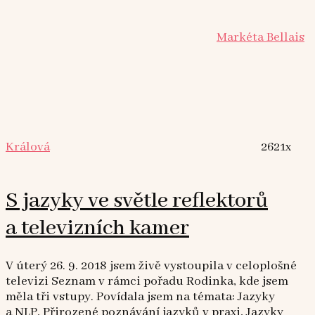
Markéta Bellais
Králová
2621x
S jazyky ve světle reflektorů
a televizních kamer
V úterý 26. 9. 2018 jsem živě vystoupila v celoplošné
televizi Seznam v rámci pořadu Rodinka, kde jsem
měla tři vstupy. Povídala jsem na témata: Jazyky
a NLP, Přirozené poznávání jazyků v praxi, Jazyky