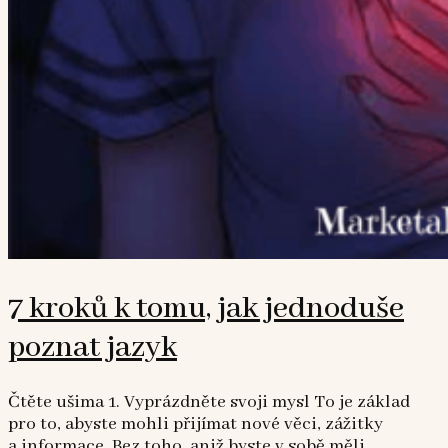
7 kroků k tomu, jak jednoduše
poznat jazyk
Čtěte ušima 1. Vyprázdněte svoji mysl To je základ
pro to, abyste mohli přijímat nové věci, zážitky
a informace. Bez toho, aniž byste v sobě měli