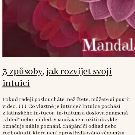
3 způsoby, jak rozvíjet svoji
intuici
Pokud raději posloucháte, než čtete, můžete si pustit
video. ↓↓↓ Co vlastně je intuice? Intuice pochází
z latinského in-tueor, in-tuitum a doslova znamená
„vhled” nebo náhled. V současném užití obvykle
označuje náhlé poznání, chápání či odhad nebo
rozhodnutí, které není zprostředkováno vědomým