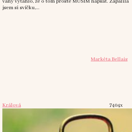
vany vytáhlo, že o tom prostě MUSÍM napsat. Zapálila
jsem si svíčku,...
Markéta Bellais
Králová
7404x