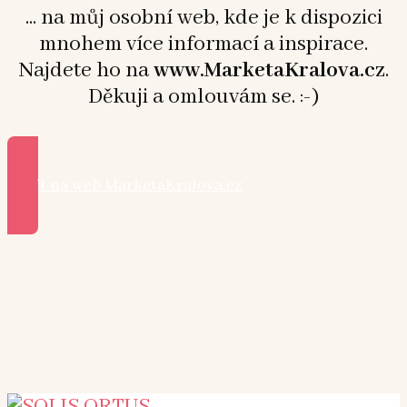
... na můj osobní web, kde je k dispozici
mnohem více informací a inspirace.
Najdete ho na
www.MarketaKralova.cz
.
Děkuji a omlouvám se. :-)
Přejít na web MarketaKralova.cz