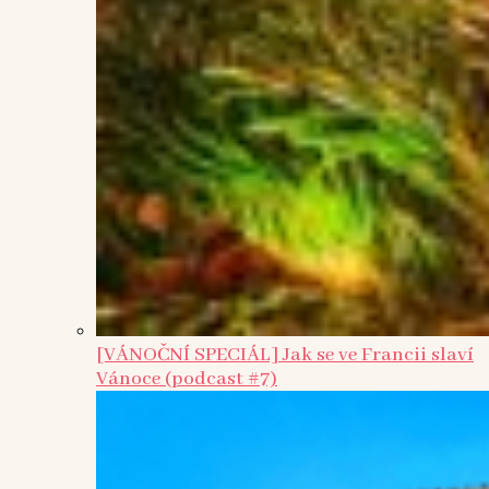
[VÁNOČNÍ SPECIÁL] Jak se ve Francii slaví
Vánoce (podcast #7)