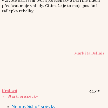
v životě dál. Jsem tvor společenský a baví mě lidem
předávat moje vhledy. Cítím, že je to moje poslání.
Nálepka rebelky...
Markéta Bellais
Králová
4431x
←
Starší příspěvky
Nejnovější příspěvky