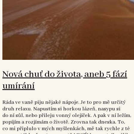
Nová chuť do života, aneb 5 fází
umírání
Ráda ve vaně piju nějaké nápoje. Je to pro mě určitý
druh relaxu. Napustím si horkou lázeň, nasypu si
do ní sůl, nebo přileju vonný olejíček. A pak v ní ležím,
popíjím a rozjímám o životě. Zrovna tak dneska. To,
co mi připlulo v mých myšlenkách, mě tak rychle z té