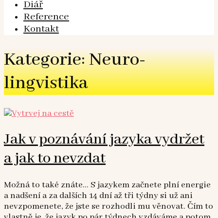
Diář
Reference
Kontakt
Kategorie: Neuro-
lingvistika
Jak v poznávání jazyka vydržet
a jak to nevzdat
Možná to také znáte… S jazykem začnete plní energie
a nadšení a za dalších 14 dní až tři týdny si už ani
nevzpomenete, že jste se rozhodli mu věnovat. Čím to
vlastně je, že jazyk po pár týdnech vzdáváme a potom