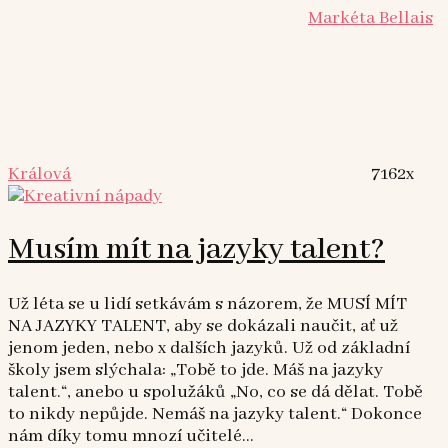
Markéta Bellais
Králová
7162x
Musím mít na jazyky talent?
Už léta se u lidí setkávám s názorem, že MUSÍ MÍT
NA JAZYKY TALENT, aby se dokázali naučit, ať už
jenom jeden, nebo x dalších jazyků. Už od základní
školy jsem slýchala: „Tobě to jde. Máš na jazyky
talent.“, anebo u spolužáků „No, co se dá dělat. Tobě
to nikdy nepůjde. Nemáš na jazyky talent.“ Dokonce
nám díky tomu mnozí učitelé...