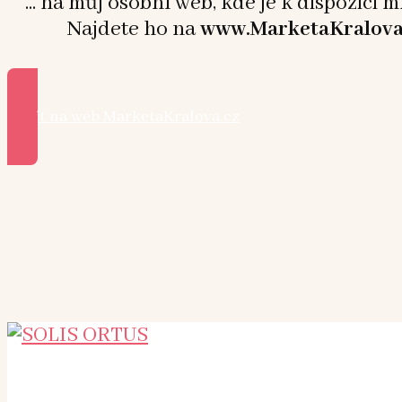
... na můj osobní web, kde je k dispozici 
Najdete ho na
www.MarketaKralova
Přejít na web MarketaKralova.cz