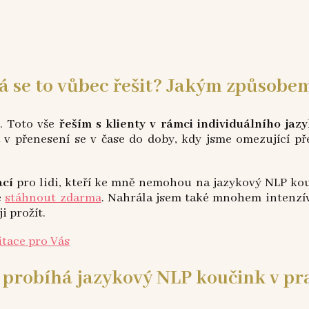
á se to vůbec řešit? Jakým způsobe
ý. Toto vše
řeším s klienty v rámci individuálního ja
 v přenesení se v čase do doby, kdy jsme omezující p
ací
pro lidi, kteří ke mně nemohou na jazykový NLP kouči
e
stáhnout zdarma
. Nahrála jsem také mnohem intenzí
i prožít.
 probíhá jazykový NLP koučink v pr