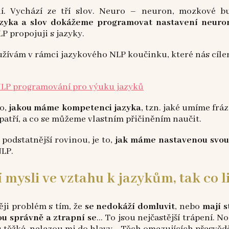
í. Vychází ze tří slov. Neuro – neuron, mozkové bu
zyka a slov dokážeme programovat nastavení neuron
P propojuji s jazyky.
užívám v rámci jazykového NLP koučinku, které nás cíl
to,
jakou máme kompetenci jazyka
, tzn. jaké umíme frá
 patří, a co se můžeme vlastním přičiněním naučit.
odstatnější rovinou, je to,
jak máme nastavenou svou 
NLP.
mysli ve vztahu k jazykům, tak co li
těji problém s tím, že
se nedokáží domluvit
, nebo
mají s
ou správně a ztrapní se
… To jsou nejčastější trápení. N