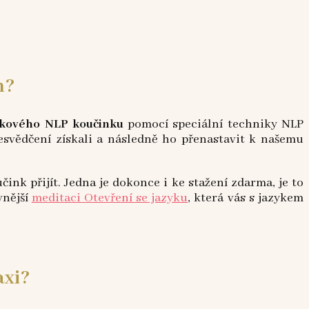
m?
zykového NLP koučinku
pomocí speciální techniky NLP
řesvědčení získali a následně ho přenastavit k našemu
nk přijít. Jedna je dokonce i ke stažení zdarma, je to
vnější
meditaci Otevření se jazyku
, která vás s jazykem
axi?