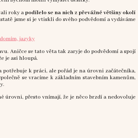
dčení bychom mohli vymyslet desítky.
vali roky a
podílelo se na nich z převážné většiny okolí
odstatě jsme si je vtiskli do svého podvědomí a vydáváme
vu. Aničce se tato věta tak zaryje do podvědomí a spojí
že je asi hloupá.
 potřebuje k práci, ale pořád je na úrovni začátečníka,
 a společně se vracíme k základním stavebním kamenům,
y.
né úrovni, přesto vnímají, že je něco brzdí a nedovoluje