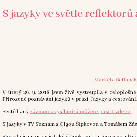
S jazyky ve světle reflektorů
Markéta Bellais 
V úterý 26. 9. 2018 jsem živě vystoupila v celoplošn
Přirozené poznávání jazyků v praxi, Jazyky a cestování.
Sestříhaný
záznam z vysílání si můžete pustit zde >>
S jazyky v TV Seznam s Olgou Šípkovou a Tomášem Zá
Sepsala jsem pro vás také článek, ve kterém se vyjadřuj