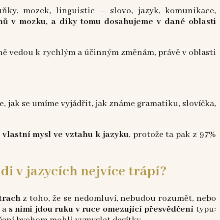
ňky, mozek, linguistic – slovo, jazyk, komunikace,
ů v mozku, a díky tomu dosahujeme v dané oblasti
eně vedou k rychlým a účinným změnám, právě v oblasti
ze, jak se umíme vyjádřit, jak známe gramatiku, slovíčka,
vlastní mysl ve vztahu k jazyku
, protože ta pak z 97%
di v jazycích nejvíce trápí?
trach
z toho, že se nedomluví, nebudou rozumět, nebo
o a
s nimi jdou ruku v ruce omezující přesvědčení
typu: