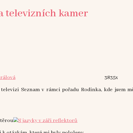
 a televizních kamer
Králová
3835x
é televizi Seznam v rámci pořadu Rodinka, kde jsem mě
stěrou
i k otázkám, které mi byly položeny.