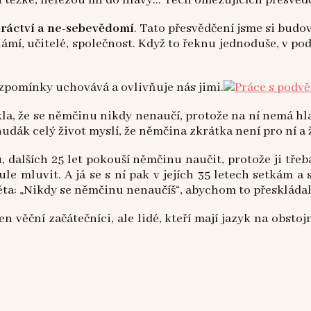
ou těžké, nelezou mi do hlavy… Těch omezujících přesvě
bráctví a ne-sebevědomí
. Tato přesvědčení jsme si budo
, známí, učitelé, společnost. Když to řeknu jednoduše, v p
zpomínky uchovává a ovlivňuje nás jimi.
kla, že se němčinu nikdy nenaučí, protože na ní nemá hla
chudák celý život myslí, že němčina zkrátka není pro ní a 
 dalších 25 let pokouší němčinu naučit, protože ji třeba
le mluvit. A já se s ní pak v jejích 35 letech setkám
věta: „Nikdy se němčinu nenaučíš“, abychom to přeskládal
 věční začátečníci, ale lidé, kteří mají jazyk na obstoj