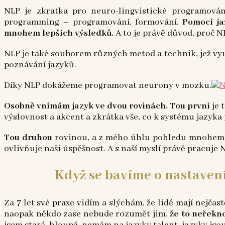
NLP je zkratka pro neuro-lingvistické programován
programming – programování, formování.
Pomocí ja
mnohem lepších výsledků.
A to je právě důvod, proč NL
NLP je také souborem různých metod a technik, jež vy
poznávání jazyků.
Díky NLP dokážeme programovat neurony v mozku.
Osobně vnímám jazyk ve dvou rovinách.
Tou první
je 
výslovnost a akcent a zkrátka vše, co k systému jazyka
Tou druhou
rovinou, a z mého úhlu pohledu mnohem p
ovlivňuje naši úspěšnost. A s naší myslí právě pracuje 
Když se bavíme o nastavení 
Za 7 let své praxe vidím a slýchám, že lidé mají nejčas
naopak někdo zase nebude rozumět jim,
že to neřekn