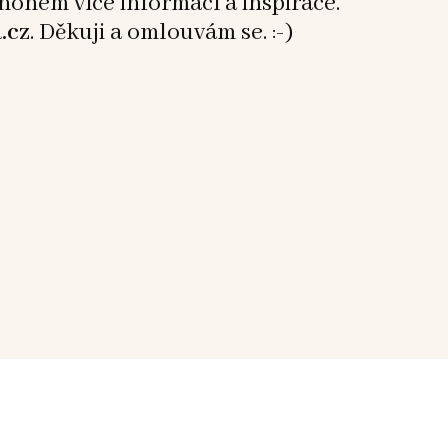
mnohem více informací a inspirace.
.cz
. Děkuji a omlouvám se. :-)