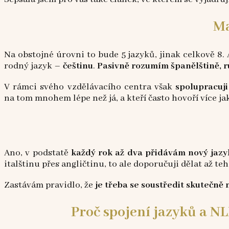
Ma
Na obstojné úrovni to bude 5 jazyků, jinak celkově 8
rodný jazyk –
češtinu
.
Pasivně rozumím španělštině, r
V rámci svého vzdělávacího centra však
spolupracuji
na tom mnohem lépe než já, a kteří často hovoří více jak
Ano, v podstatě
každý rok až dva přidávám nový jazy
italštinu přes angličtinu, to ale doporučuji dělat až tehdy
Zastávám pravidlo, že
je třeba se soustředit skutečně 
Proč spojení jazyků a NL