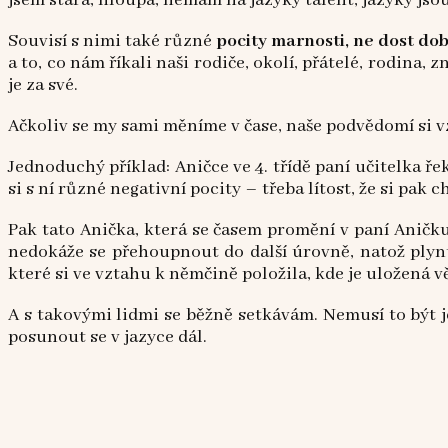
jsem stará, hloupá, nemám na jazyky talent, jazyky js
Souvisí s nimi také různé
pocity marnosti, ne dost do
a to, co nám říkali naši rodiče, okolí, přátelé, rodina
je za své.
Ačkoliv se my sami měníme v čase, naše podvědomí si v
Jednoduchý příklad: Aničce ve 4. třídě paní učitelka ře
si s ní různé negativní pocity – třeba lítost, že si pak 
Pak tato Anička, která se časem promění v paní Aničku,
nedokáže se přehoupnout do další úrovně, natož plynu
které si ve vztahu k němčině položila, kde je uložená 
A s takovými lidmi se běžně setkávám. Nemusí to být jen
posunout se v jazyce dál.