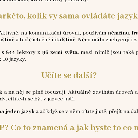
rkéto, kolik vy sama ovládáte jazy
. Aktivně, na komunikační úrovni, používám
němčinu, fr
uštině
a teď částečně i
italštině
.
Něco málo
zachycuji i
z
 s 844 lektory z 96 zemí světa
, mezi nimiž jsou také p
 10 jazyky.
Učíte se další?
k
a na něj se plně focusuji. Aktuálně zdvihám úroveň an
, cítíte-li se být v jazyce jistí.
na jeden jazyk
a až když se v něm cítíte jistě, přejít na dal
P? Co to znamená a jak byste to co n