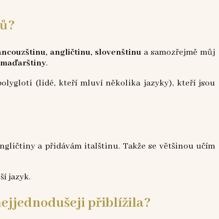
ků?
ancouzštinu, angličtinu, slovenštinu
a samozřejmě můj
 maďarštiny
.
olygloti (lidé, kteří mluví několika jazyky), kteří jsou
gličtiny a přidávám italštinu. Takže se většinou učím
ší jazyk.
ejjednodušeji přiblížila?