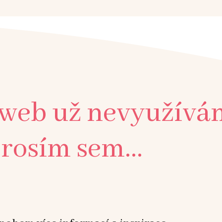
 web už nevyužívá
rosím sem...