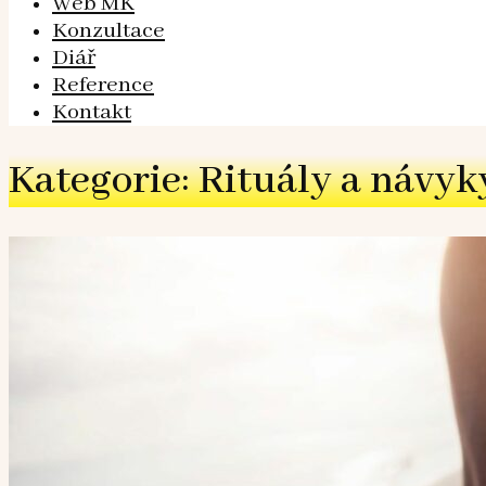
Web MK
Konzultace
Diář
Reference
Kontakt
Kategorie: Rituály a návyk