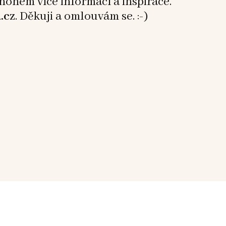
mnohem více informací a inspirace.
.cz
. Děkuji a omlouvám se. :-)