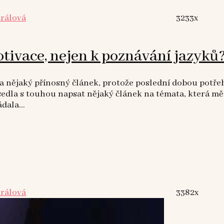
Králová
3233x
otivace, nejen k poznávání jazyků
 nějaký přínosný článek, protože poslední dobou potřebuj
i sedla s touhou napsat nějaký článek na témata, která m
dala...
Králová
3382x