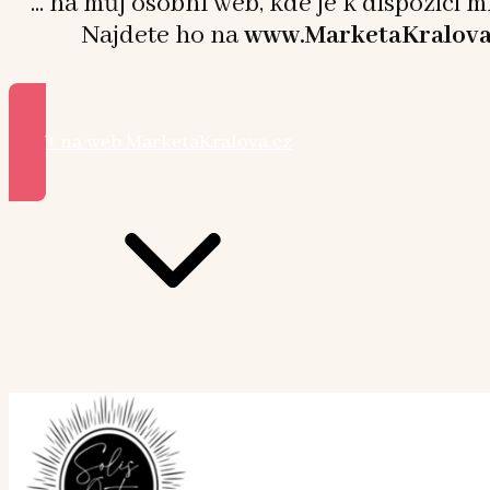
... na můj osobní web, kde je k dispozici 
Najdete ho na
www.MarketaKralova
Přejít na web MarketaKralova.cz