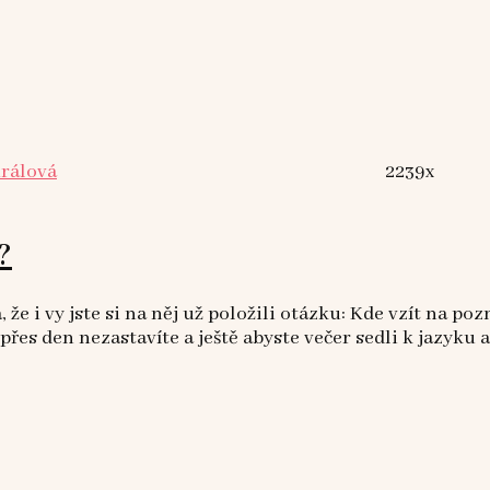
Králová
2239x
?
 že i vy jste si na něj už položili otázku: Kde vzít na po
přes den nezastavíte a ještě abyste večer sedli k jazyku 