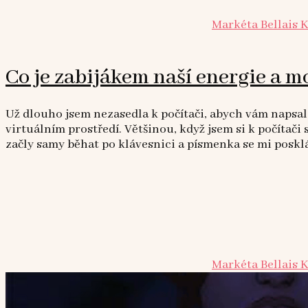
Markéta Bellais 
Co je zabijákem naší energie a m
Už dlouho jsem nezasedla k počítači, abych vám napsala
virtuálním prostředí. Většinou, když jsem si k počítač
začly samy běhat po klávesnici a písmenka se mi posklá
Markéta Bellais 