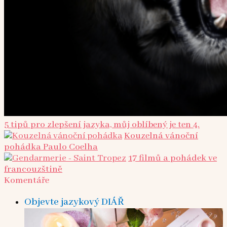
5 tipů pro zlepšení jazyka, můj oblíbený je ten 4.
Kouzelná vánoční
pohádka Paulo Coelha
17 filmů a pohádek ve
francouzštině
Komentáře
Objevte jazykový DIÁŘ