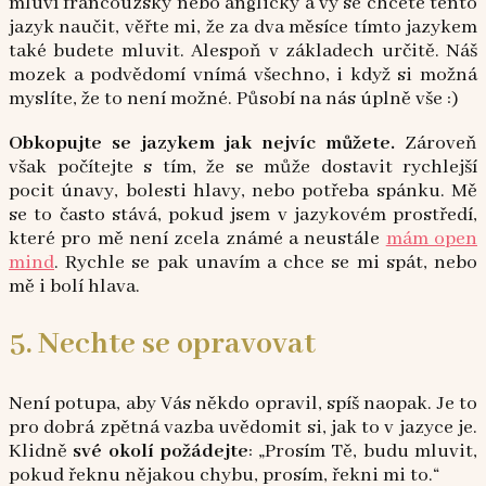
mluví francouzsky nebo anglicky a vy se chcete tento
jazyk naučit, věřte mi, že za dva měsíce tímto jazykem
také budete mluvit. Alespoň v základech určitě. Náš
mozek a podvědomí vnímá všechno, i když si možná
myslíte, že to není možné. Působí na nás úplně vše :)
Obkopujte se jazykem jak nejvíc můžete.
Zároveň
však počítejte s tím, že se může dostavit rychlejší
pocit únavy, bolesti hlavy, nebo potřeba spánku. Mě
se to často stává, pokud jsem v jazykovém prostředí,
které pro mě není zcela známé a neustále
mám open
mind
. Rychle se pak unavím a chce se mi spát, nebo
mě i bolí hlava.
5. Nechte se opravovat
Není potupa, aby Vás někdo opravil, spíš naopak. Je to
pro dobrá zpětná vazba uvědomit si, jak to v jazyce je.
Klidně
své okolí požádejte
: „Prosím Tě, budu mluvit,
pokud řeknu nějakou chybu, prosím, řekni mi to.“