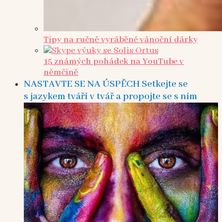
Tipy na ručně vyráběné vánoční dárky
15 známých pohádek na YouTube v
němčině
NASTAVTE SE NA ÚSPĚCH Setkejte se
s jazykem tváří v tvář a propojte se s ním