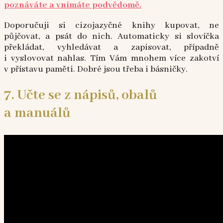
poznáváte a vnímáte podvědomě.
Doporučuji si cizojazyčné knihy kupovat, ne
půjčovat, a psát do nich. Automaticky si slovíčka
překládat, vyhledávat a zapisovat, případně
i vyslovovat nahlas. Tím Vám mnohem více zakotví
v přístavu paměti. Dobré jsou třeba i básničky.
7. Učte se z nápisů, obalů
a manuálů