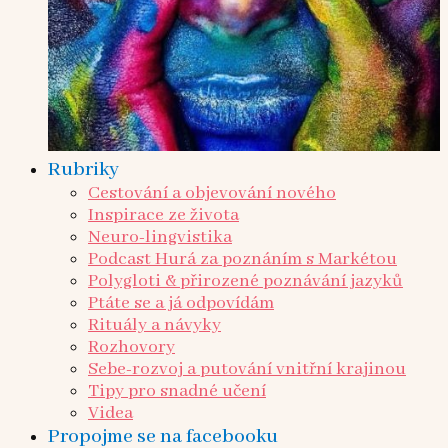
Rubriky
Cestování a objevování nového
Inspirace ze života
Neuro-lingvistika
Podcast Hurá za poznáním s Markétou
Polygloti & přirozené poznávání jazyků
Ptáte se a já odpovídám
Rituály a návyky
Rozhovory
Sebe-rozvoj a putování vnitřní krajinou
Tipy pro snadné učení
Videa
Propojme se na facebooku