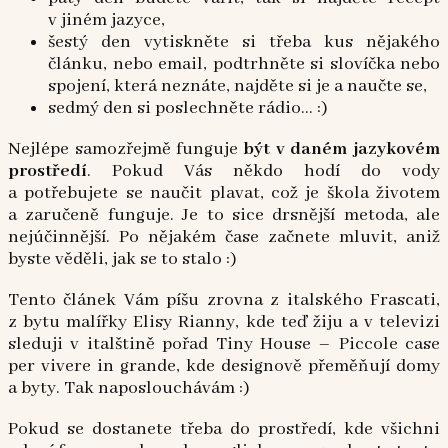
v jiném jazyce,
šestý den vytiskněte si třeba kus nějakého
článku, nebo email, podtrhněte si slovíčka nebo
spojení, která neznáte, najděte si je a naučte se,
sedmý den si poslechněte rádio… :)
Nejlépe samozřejmě funguje
být v daném jazykovém
prostředí
. Pokud Vás někdo hodí do vody
a potřebujete se naučit plavat, což je škola životem
a zaručeně funguje. Je to sice drsnější metoda, ale
nejúčinnější. Po nějakém čase začnete mluvit, aniž
byste věděli, jak se to stalo :)
Tento článek Vám píšu zrovna z italského Frascati,
z bytu malířky Elisy Rianny, kde teď žiju a v televizi
sleduji v italštině pořad Tiny House – Piccole case
per vivere in grande, kde designově přeměňují domy
a byty. Tak naposlouchávám :)
Pokud se dostanete třeba do prostředí, kde všichni