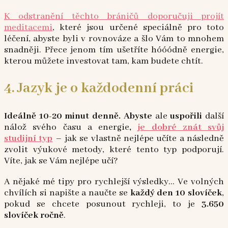
K odstranění těchto bráničů doporučuji projít
meditacemi
, které jsou určené speciálně pro toto
léčení, abyste byli v rovnováze a šlo Vám to mnohem
snadněji. Přece jenom tím ušetříte hóóódně energie,
kterou můžete investovat tam, kam budete chtít.
4. Jazyk je o každodenní práci
Ideálně 10-20 minut denně. Abyste
ale
uspořili
další
nálož svého času a energie
,
je dobré znát svůj
studijní typ
– jak se vlastně nejlépe učíte a následně
zvolit výukové metody, které tento typ podporují.
Víte, jak se Vám nejlépe učí?
A nějaké mé tipy pro rychlejší výsledky… Ve volných
chvílích si napište a naučte se
každý den 10 slovíček
,
pokud se chcete posunout rychleji, to je
3.650
slovíček ročně
.