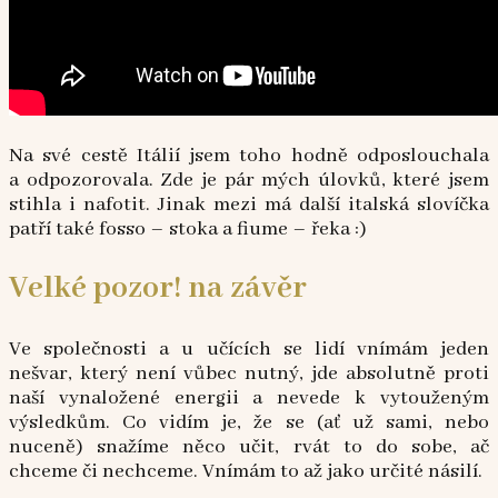
Na své cestě Itálií jsem toho hodně odposlouchala
a odpozorovala. Zde je pár mých úlovků, které jsem
stihla i nafotit. Jinak mezi má další italská slovíčka
patří také fosso – stoka a fiume – řeka :)
Velké pozor! na závěr
Ve společnosti a u učících se lidí vnímám jeden
nešvar, který není vůbec nutný, jde absolutně proti
naší vynaložené energii a nevede k vytouženým
výsledkům. Co vidím je, že se (ať už sami, nebo
nuceně) snažíme něco učit, rvát to do sobe, ač
chceme či nechceme. Vnímám to až jako určité násilí.