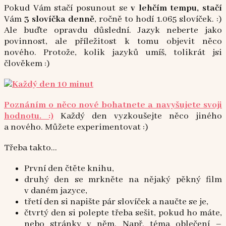
Pokud Vám stačí posunout se
v lehčím tempu, stačí
Vám
3 slovíčka denně
, ročně to hodí 1.065 slovíček. :)
Ale buďte opravdu důslední. Jazyk neberte jako
povinnost, ale příležitost k tomu objevit něco
nového. Protože, kolik jazyků umíš, tolikrát jsi
člověkem :)
Poznáním o něco nové bohatnete a navyšujete svoji
hodnotu. :)
Každý den vyzkoušejte něco jiného
a nového. Můžete experimentovat :)
Třeba takto…
První den čtěte knihu,
druhý den se mrkněte na nějaký pěkný film
v daném jazyce,
třetí den si napište pár slovíček a naučte se je,
čtvrtý den si polepte třeba sešit, pokud ho máte,
nebo stránky v něm. Např. téma oblečení –