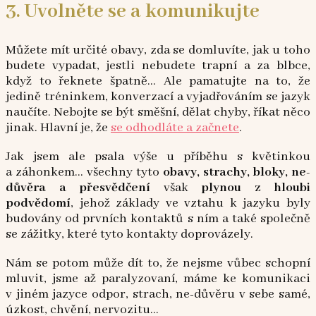
3. Uvolněte se a komunikujte
Můžete mít určité obavy, zda se domluvíte, jak u toho
budete vypadat, jestli nebudete trapní a za blbce,
když to řeknete špatně… Ale pamatujte na to, že
jedině tréninkem, konverzací a vyjadřováním se jazyk
naučíte. Nebojte se být směšní, dělat chyby, říkat něco
jinak. Hlavní je, že
se odhodláte a začnete
.
Jak jsem ale psala výše u příběhu s květinkou
a záhonkem… všechny tyto
obavy, strachy, bloky, ne-
důvěra a přesvědčení
však
plynou z hloubi
podvědomí
, jehož základy ve vztahu k jazyku byly
budovány od prvních kontaktů s ním a také společně
se zážitky, které tyto kontakty doprovázely.
Nám se potom může dít to, že nejsme vůbec schopní
mluvit, jsme až paralyzovaní, máme ke komunikaci
v jiném jazyce odpor, strach, ne-důvěru v sebe samé,
úzkost, chvění, nervozitu…