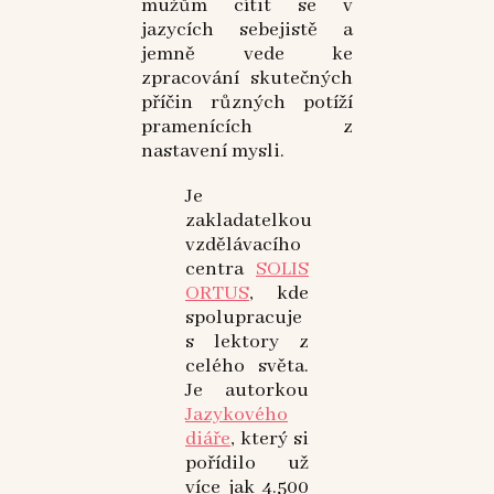
mužům cítit se v
jazycích sebejistě a
jemně vede ke
zpracování skutečných
příčin různých potíží
pramenících z
nastavení mysli.
Je
zakladatelkou
vzdělávacího
centra
SOLIS
ORTUS
, kde
spolupracuje
s lektory z
celého světa.
Je autorkou
Jazykového
diáře
, který si
pořídilo už
více jak 4.500