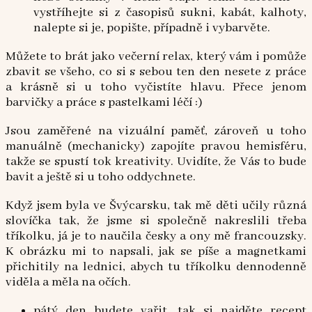
vystříhejte si z časopisů sukni, kabát, kalhoty,
nalepte si je, popište, případně i vybarvěte.
Můžete to brát jako večerní relax, který vám i pomůže
zbavit se všeho, co si s sebou ten den nesete z práce
a krásně si u toho vyčistíte hlavu. Přece jenom
barvičky a práce s pastelkami léčí :)
Jsou zaměřené na vizuální paměť, zároveň u toho
manuálně (mechanicky) zapojíte pravou hemisféru,
takže se spustí tok kreativity. Uvidíte, že Vás to bude
bavit a ještě si u toho oddychnete.
Když jsem byla ve Švýcarsku, tak mě děti učily různá
slovíčka tak, že jsme si společně nakreslili třeba
tříkolku, já je to naučila česky a ony mě francouzsky.
K obrázku mi to napsali, jak se píše a magnetkami
přichitily na lednici, abych tu tříkolku dennodenně
viděla a měla na očích.
pátý den budete vařit, tak si najděte recept