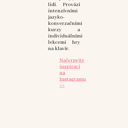
lidí. Provází
intenzívními
jazyko-
konverzačními
kurzy a
individuálními
lekcemi hry
na klavír.
Načerpejte
inspiraci
na
Instagramu
>>