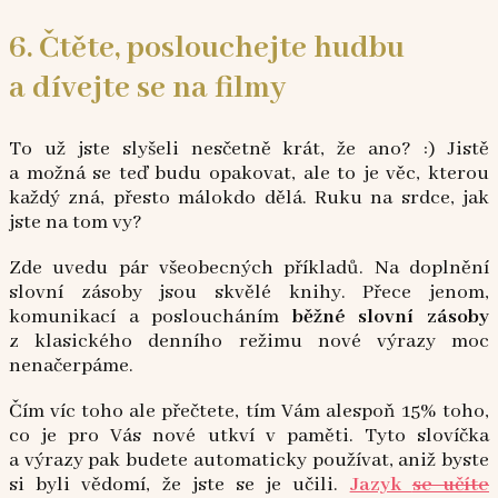
6. Čtěte, poslouchejte hudbu
a dívejte se na filmy
To už jste slyšeli nesčetně krát, že ano? :) Jistě
a možná se teď budu opakovat, ale to je věc, kterou
každý zná, přesto málokdo dělá. Ruku na srdce, jak
jste na tom vy?
Zde uvedu pár všeobecných příkladů. Na doplnění
slovní zásoby jsou skvělé knihy. Přece jenom,
komunikací a posloucháním
běžné slovní zásoby
z klasického denního režimu nové výrazy moc
nenačerpáme.
Čím víc toho ale přečtete, tím Vám alespoň 15% toho,
co je pro Vás nové utkví v paměti. Tyto slovíčka
a výrazy pak budete automaticky používat, aniž byste
si byli vědomí, že jste se je učili.
Jazyk
se učíte