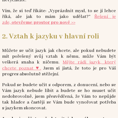
Vím, že si teď říkáte: „Vyprázdnit mysl, to se jí lehce
říká, ale jak to mám jako udělat?”
Řešení je
zde,
otevřeme prostor pro nové >>
2. Vztah k jazyku v hlavní roli
Můžete se učit jazyk jak chcete, ale pokud nebudete
mít pořešený svůj vztah k němu, může Vám být
veškerá snaha k ničemu.
Mějte rádi jazyk, který
chcete poznat ♥.
Jsem si jistá, že toto je pro Váš
progres absolutně stěžejní.
Pokud se budete učit s odporem, z donucení, nebo se
Vám jazyk nebude líbit a budete se ho muset učit
nedobrovolně, jsem přesvědčená, že Vám to nepůjde
tak hladce a častěji se Vám bude vynořovat potřeba
s jazykem skoncovat.