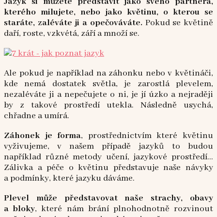
Jazyk si můžete představit jako svého partnera,
kterého milujete, nebo jako květinu, o kterou se
staráte, zaléváte ji a opečováváte.
Pokud se květině
daří, roste, vzkvétá, září a množí se.
Ale pokud je například na záhonku nebo v květináči,
kde nemá dostatek světla, je zarostlá plevelem,
nezaléváte ji a nepečujete o ni, je jí úzko a nejraději
by z takové prostředí utekla. Následně usychá,
chřadne a umírá.
Záhonek je forma
, prostřednictvím které květinu
vyživujeme, v našem případě jazyků to budou
například různé metody učení, jazykové prostředí…
Zálivka a péče o květinu představuje naše návyky
a podmínky, které jazyku dáváme.
Plevel může představovat naše strachy, obavy
a bloky
, které nám brání plnohodnotně rozvinout