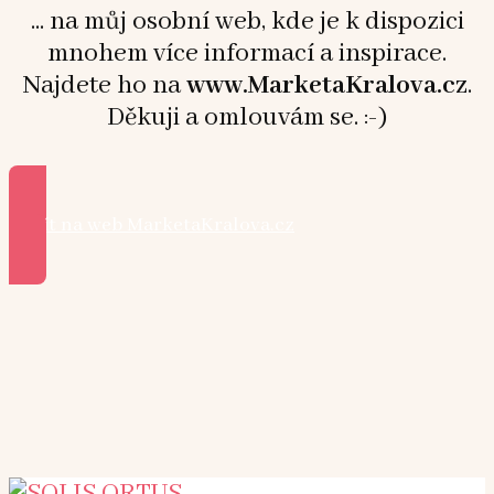
... na můj osobní web, kde je k dispozici
mnohem více informací a inspirace.
Najdete ho na
www.MarketaKralova.cz
.
Děkuji a omlouvám se. :-)
Přejít na web MarketaKralova.cz