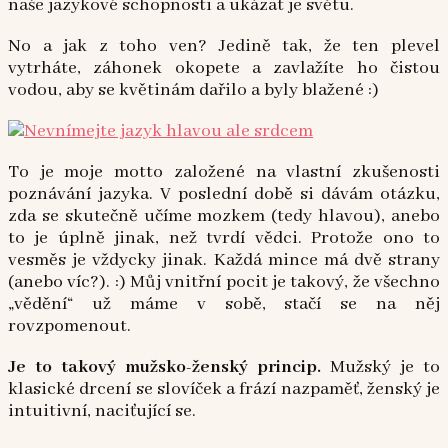
naše jazykové schopnosti a ukázat je světu.
No a jak z toho ven? Jedině tak, že ten plevel
vytrháte, záhonek okopete a zavlažíte ho čistou
vodou, aby se květinám dařilo a byly blažené :)
To je moje motto založené na vlastní zkušenosti
poznávání jazyka. V poslední době si dávám otázku,
zda se skutečně učíme mozkem (tedy hlavou), anebo
to je úplně jinak, než tvrdí vědci. Protože ono to
vesměs je vždycky jinak. Každá mince má dvě strany
(anebo víc?). :) Můj vnitřní pocit je takový, že všechno
„vědění“ už máme v sobě, stačí se na něj
rovzpomenout.
Je to takový mužsko-ženský princip.
Mužský je to
klasické drcení se slovíček a frází nazpaměť, ženský je
intuitivní, naciťující se.