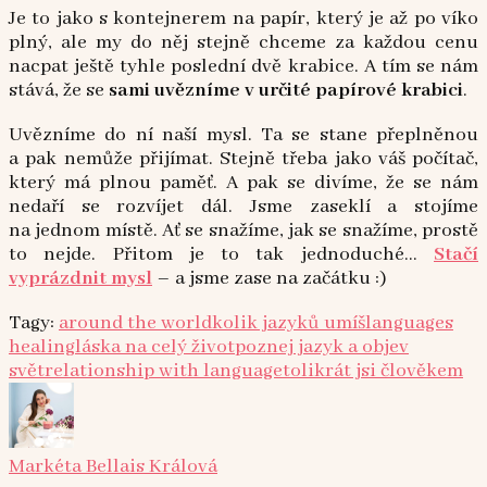
Je to jako s kontejnerem na papír, který je až po víko
plný, ale my do něj stejně chceme za každou cenu
nacpat ještě tyhle poslední dvě krabice. A tím se nám
stává, že se
sami uvězníme v určité papírové krabici
.
Uvězníme do ní naší mysl. Ta se stane přeplněnou
a pak nemůže přijímat. Stejně třeba jako váš počítač,
který má plnou paměť. A pak se divíme, že se nám
nedaří se rozvíjet dál. Jsme zaseklí a stojíme
na jednom místě. Ať se snažíme, jak se snažíme, prostě
to nejde. Přitom je to tak jednoduché…
Stačí
vyprázdnit mysl
– a jsme zase na začátku :)
Tagy:
around the world
kolik jazyků umíš
languages
healing
láska na celý život
poznej jazyk a objev
svět
relationship with language
tolikrát jsi člověkem
Markéta Bellais Králová