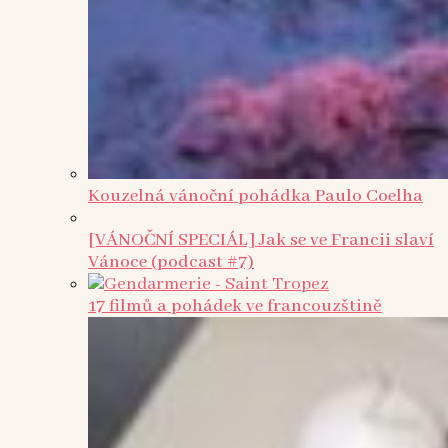
Kouzelná vánoční pohádka Paulo Coelha
[VÁNOČNÍ SPECIÁL] Jak se ve Francii slaví
Vánoce (podcast #7)
17 filmů a pohádek ve francouzštině