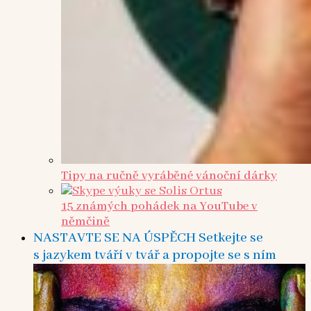
Tipy na ručně vyráběné vánoční dárky
15 známých pohádek na YouTube v
němčině
NASTAVTE SE NA ÚSPĚCH Setkejte se
s jazykem tváří v tvář a propojte se s ním