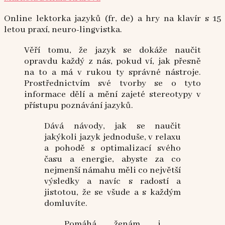
Online lektorka jazyků (fr, de) a hry na klavír s 15
letou praxí, neuro-lingvistka.
Věří tomu, že jazyk se dokáže naučit
opravdu každý z nás, pokud ví, jak přesně
na to a má v rukou ty správné nástroje.
Prostřednictvím své tvorby se o tyto
informace dělí a mění zajeté stereotypy v
přístupu poznávání jazyků.
Dává návody, jak se naučit
jakýkoli jazyk jednoduše, v relaxu
a pohodě s optimalizací svého
času a energie, abyste za co
nejmenší námahu měli co největší
výsledky a navíc s radostí a
jistotou, že se všude a s každým
domluvíte.
Pomáhá ženám i