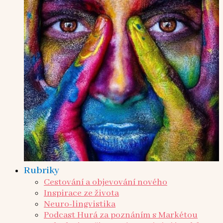
Rubriky
Cestování a objevování nového
Inspirace ze života
Neuro-lingvistika
Podcast Hurá za poznáním s Markétou