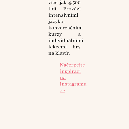
více jak 4.500
lidí. Provází
intenzívními
jazyko-
konverzačními
kurzy a
individuálními
lekcemi hry
na klavír.
Načerpejte
inspiraci
na
Instagramu
>>