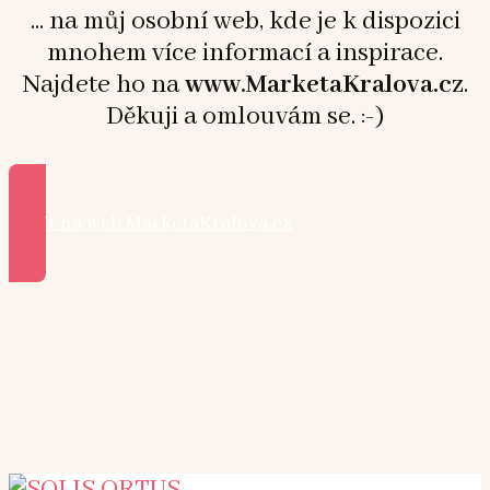
... na můj osobní web, kde je k dispozici
mnohem více informací a inspirace.
Najdete ho na
www.MarketaKralova.cz
.
Děkuji a omlouvám se. :-)
Přejít na web MarketaKralova.cz