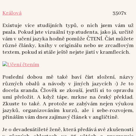
Králová
3507x
Existuje více studijních typů, o nich jsem vám už
psala. Pokud jste vizuální typ studenta, jako já, určitě
vám v učení jazyka hodně pomůže ČTENÍ. Číst můžete
různé články, knihy v originálu nebo se zrcadlovým
textem, pokud si stále ještě nejste jistí v kramflecích.
Poslední dobou mě také baví číst složení, názvy
různých obalů a návody v jiných jazycích :) Je to
docela sranda. Člověk se zkouší, jestli si to opravdu
umí přeložit. A když tápe, mrkne na český překlad.
Zkuste to také. A protože se zabývám nejen výukou
jazyků, organizováním kurzů, ale i sebe-rozvojem,
přináším vám dnes zajímavý článek v angličtině.
Je o devadesátileté ženě, která předává své zkušenosti