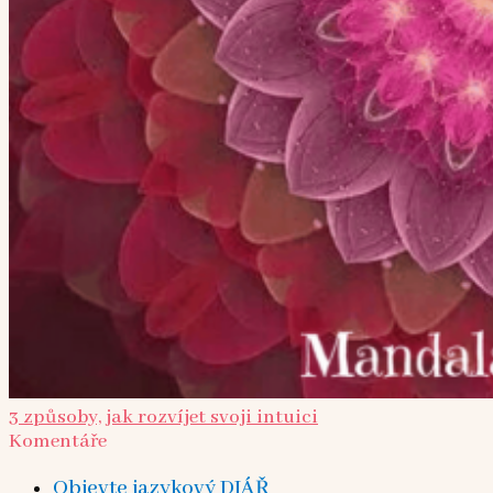
3 způsoby, jak rozvíjet svoji intuici
Komentáře
Objevte jazykový DIÁŘ