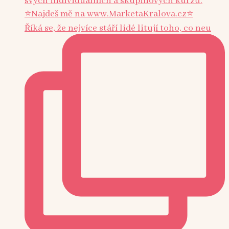
Říká se, že nejvíce stáří lidé litují toho, co neu