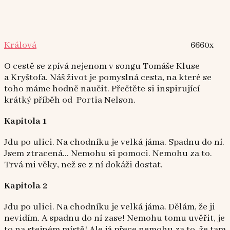
Králová
6660x
O cestě se zpívá nejenom v songu Tomáše Kluse
a Kryštofa. Náš život je pomyslná cesta, na které se
toho máme hodně naučit. Přečtěte si inspirující
krátký příběh od Portia Nelson.
Kapitola 1
Jdu po ulici. Na chodníku je velká jáma. Spadnu do ní.
Jsem ztracená… Nemohu si pomoci. Nemohu za to.
Trvá mi věky, než se z ní dokáži dostat.
Kapitola 2
Jdu po ulici. Na chodníku je velká jáma. Dělám, že ji
nevidím. A spadnu do ní zase! Nemohu tomu uvěřit, je
to na stejném místě! Ale já přece nemohu za to, že tam