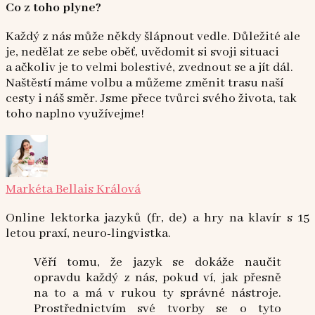
Co z toho plyne?
Každý z nás může někdy šlápnout vedle. Důležité ale
je, nedělat ze sebe oběť, uvědomit si svoji situaci
a ačkoliv je to velmi bolestivé, zvednout se a jít dál.
Naštěstí máme volbu a můžeme změnit trasu naší
cesty i náš směr. Jsme přece tvůrci svého života, tak
toho naplno využívejme!
Markéta Bellais Králová
Online lektorka jazyků (fr, de) a hry na klavír s 15
letou praxí, neuro-lingvistka.
Věří tomu, že jazyk se dokáže naučit
opravdu každý z nás, pokud ví, jak přesně
na to a má v rukou ty správné nástroje.
Prostřednictvím své tvorby se o tyto