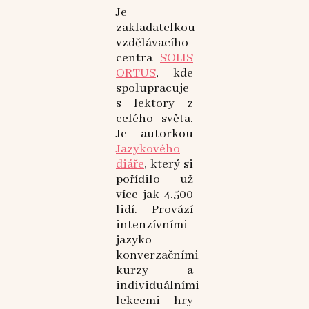
Je
zakladatelkou
vzdělávacího
centra
SOLIS
ORTUS
, kde
spolupracuje
s lektory z
celého světa.
Je autorkou
Jazykového
diáře
, který si
pořídilo už
více jak 4.500
lidí. Provází
intenzívními
jazyko-
konverzačními
kurzy a
individuálními
lekcemi hry