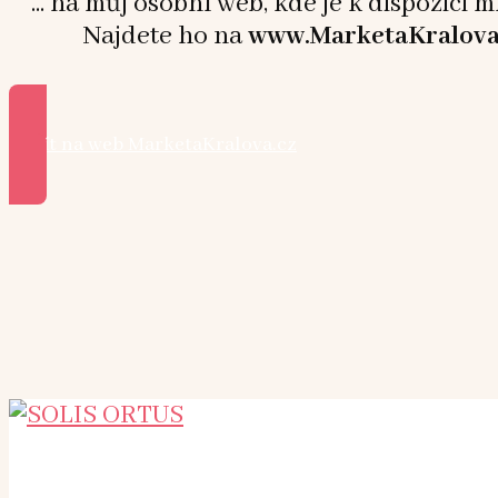
... na můj osobní web, kde je k dispozici 
Najdete ho na
www.MarketaKralova
Přejít na web MarketaKralova.cz