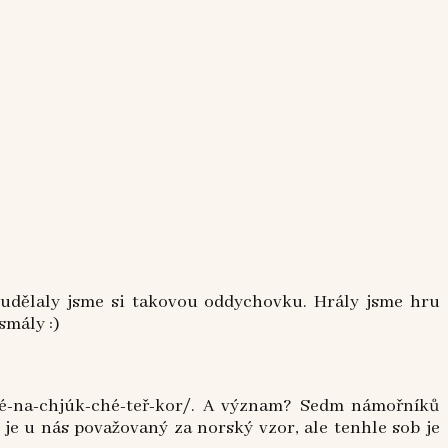
 udělaly jsme si takovou oddychovku. Hrály jsme hru
smály :)
-ché-na-chjúk-ché-teř-kor/. A význam? Sedm námořníků
e u nás považovaný za norský vzor, ale tenhle sob je