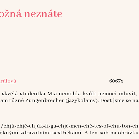
možná neznáte
Králová
6067x
 skvělá studentka Mia nemohla kvůli nemoci mluvit,
tam různé Zungenbrecher (jazykolamy). Dost jsme se na
: /chjú-chjé-chjúk-li-ga-chjé-men-ché-tes-of-chu-ton
knými zdravotními sestřičkami. A ten sob na obrázku j