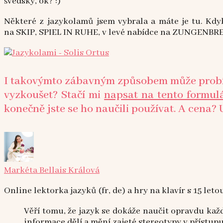
švédský, ok? :)
Některé z jazykolamů jsem vybrala a máte je tu. Kdy
na SKIP, SPIEL IN RUHE, v levé nabídce na ZUNGENBREC
I takovýmto zábavným způsobem může probíha
vyzkoušet? Stačí mi
napsat na tento formul
konečně jste se ho naučili používat. A cena? 
Markéta Bellais Králová
Online lektorka jazyků (fr, de) a hry na klavír s 15 leto
Věří tomu, že jazyk se dokáže naučit opravdu každ
informace dělí a mění zajeté stereotypy v přístup