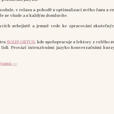
dnoduše, v relaxu a pohodě s optimalizací svého času a 
, že se všude a s každým domluvíte.
cích sebejistě a jemně vede ke zpracování skutečnýc
ntra
SOLIS ORTUS
, kde spolupracuje s lektory z celého 
00 lidí. Provází intenzívními jazyko-konverzačními kur
agramu >>