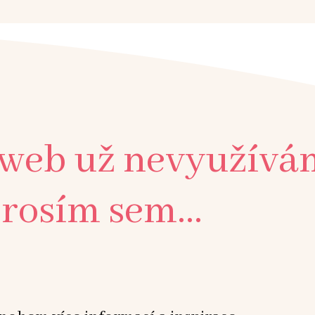
 web už nevyužívá
rosím sem...