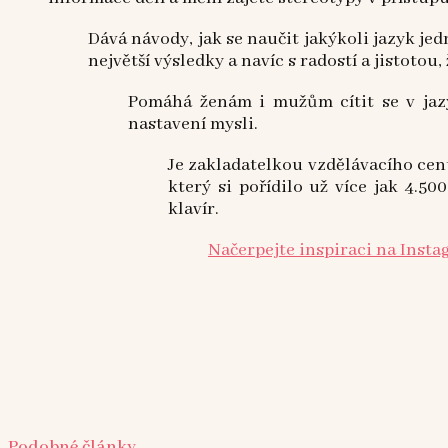
Dává návody, jak se naučit jakýkoli jazyk je
největší výsledky a navíc s radostí a jistotou
Pomáhá ženám i mužům cítit se v jazy
nastavení mysli.
Je zakladatelkou vzdělávacího ce
který si pořídilo už více jak 4.5
klavír.
Načerpejte inspiraci na Inst
Podobné články