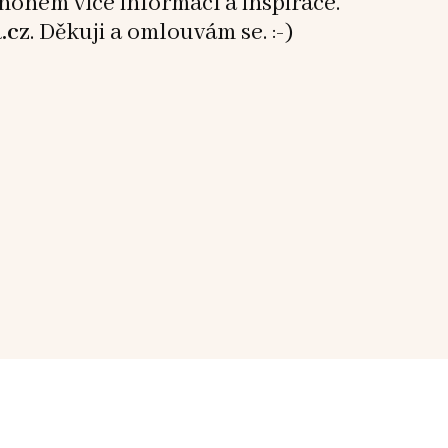
mnohem více informací a inspirace.
.cz
. Děkuji a omlouvám se. :-)