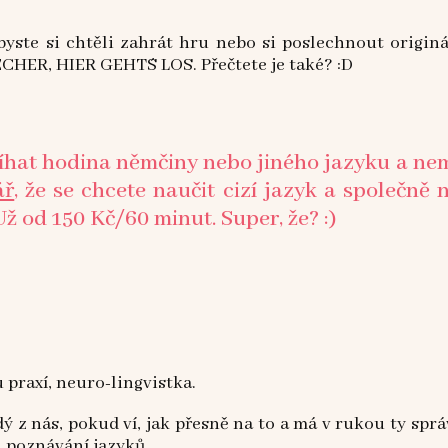
byste si chtěli zahrát hru nebo si poslechnout origin
HER, HIER GEHT´S LOS. Přečtete je také? :D
t hodina němčiny nebo jiného jazyku a nemusí
ář
, že se chcete naučit cizí jazyk a společně 
Už od 150 Kč/60 minut. Super, že? :)
u praxí, neuro-lingvistka.
ý z nás, pokud ví, jak přesně na to a má v rukou ty sprá
u poznávání jazyků.