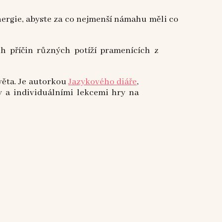
energie, abyste za co nejmenší námahu měli co
h příčin různých potíží pramenících z
světa. Je autorkou
Jazykového diáře
,
zy a individuálními lekcemi hry na