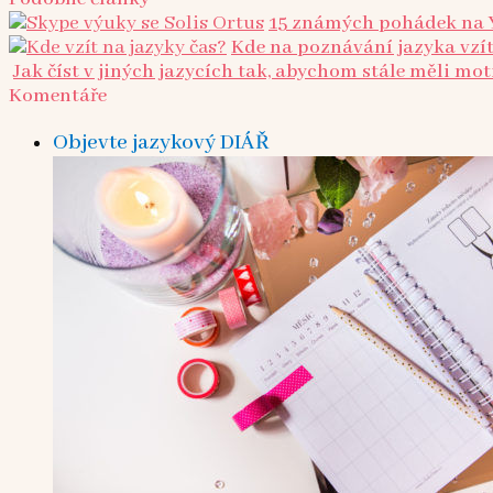
15 známých pohádek na 
Kde na poznávání jazyka vzít
Jak číst v jiných jazycích tak, abychom stále měli mot
Komentáře
Objevte jazykový DIÁŘ