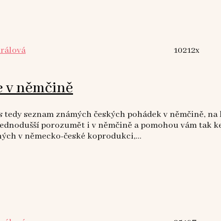
Králová
10212x
 v němčině
ás tedy seznam známých českých pohádek v němčině, na 
 jednodušší porozumět i v němčině a pomohou vám tak k
ných v německo-české koprodukci,...