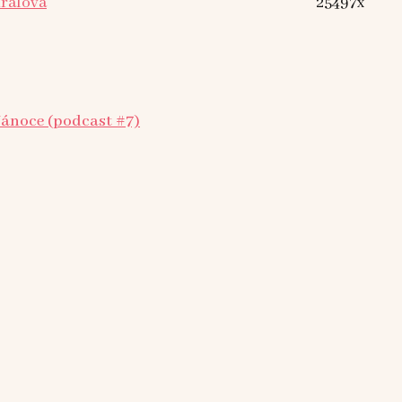
Králová
25497x
Vánoce (podcast #7)