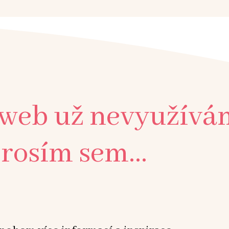
 web už nevyužívá
rosím sem...