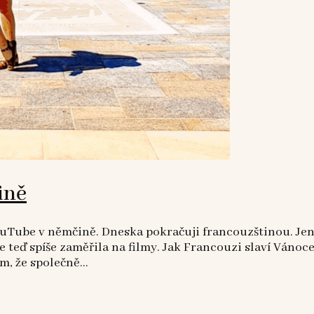
ině
ube v němčině. Dneska pokračuji francouzštinou. Jenom
 teď spíše zaměřila na filmy. Jak Francouzi slaví Vánoc
, že společně...