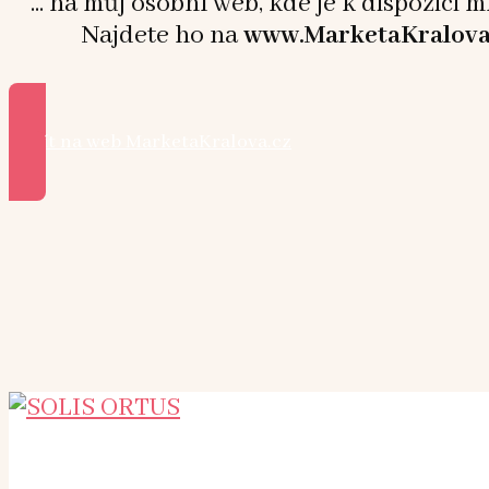
... na můj osobní web, kde je k dispozici 
Najdete ho na
www.MarketaKralova
Přejít na web MarketaKralova.cz