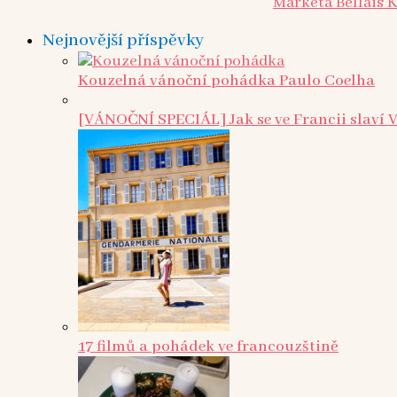
Markéta Bellais 
Nejnovější příspěvky
Kouzelná vánoční pohádka Paulo Coelha
[VÁNOČNÍ SPECIÁL] Jak se ve Francii slaví 
17 filmů a pohádek ve francouzštině