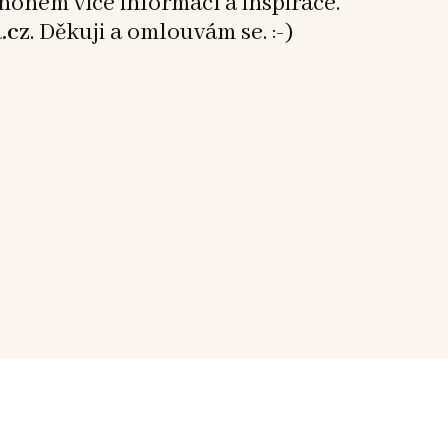
mnohem více informací a inspirace.
.cz
. Děkuji a omlouvám se. :-)