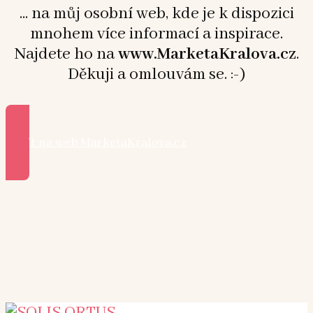
... na můj osobní web, kde je k dispozici
mnohem více informací a inspirace.
Najdete ho na
www.MarketaKralova.cz
.
Děkuji a omlouvám se. :-)
Přejít na web MarketaKralova.cz