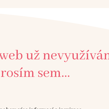
 web už nevyužívá
rosím sem...