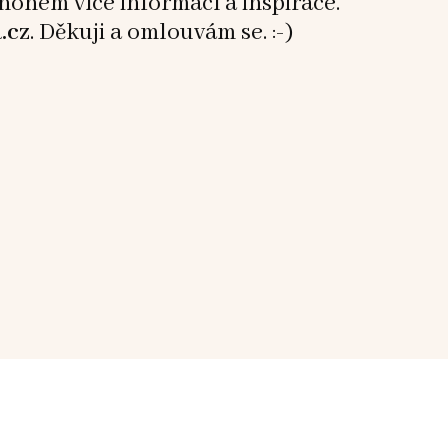
mnohem více informací a inspirace.
.cz
. Děkuji a omlouvám se. :-)