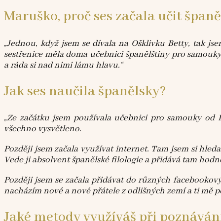
Maruško, proč ses začala učit španěl
„Jednou, když jsem se dívala na Ošklivku Betty, tak jse
sestřenice měla doma učebnici španělštiny pro samouky, 
a ráda si nad nimi lámu hlavu.“
Jak ses naučila španělsky?
„Ze začátku jsem používala učebnici pro samouky od 
všechno vysvětleno.
Později jsem začala využívat internet. Tam jsem si hled
Vede ji absolvent španělské filologie a přidává tam hodn
Později jsem se začala přidávat do různých facebookový
nacházím nové a nové přátele z odlišných zemí a ti mě po
Jaké metody využíváš při poznáván