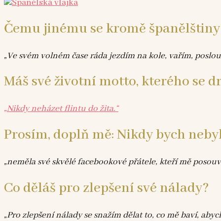
Čemu jinému se kromě španělštiny
„Ve svém volném čase ráda jezdím na kole, vařím, poslouc
Máš své životní motto, kterého se d
„Nikdy neházet flintu do žita.“
Prosím, doplň mě: Nikdy bych neby
„neměla své skvělé facebookové přátele, kteří mě posouva
Co děláš pro zlepšení své nálady?
„Pro zlepšení nálady se snažím dělat to, co mě baví, ab