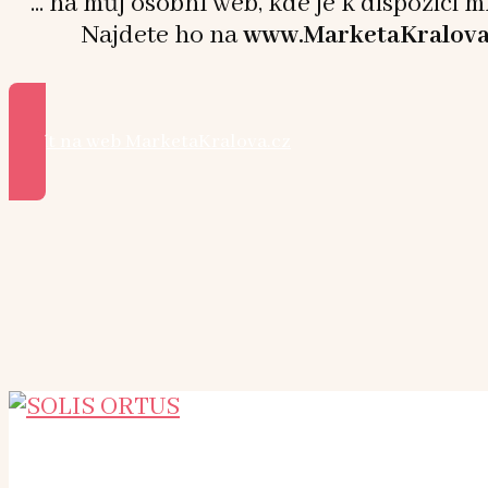
... na můj osobní web, kde je k dispozici 
Najdete ho na
www.MarketaKralova
Přejít na web MarketaKralova.cz