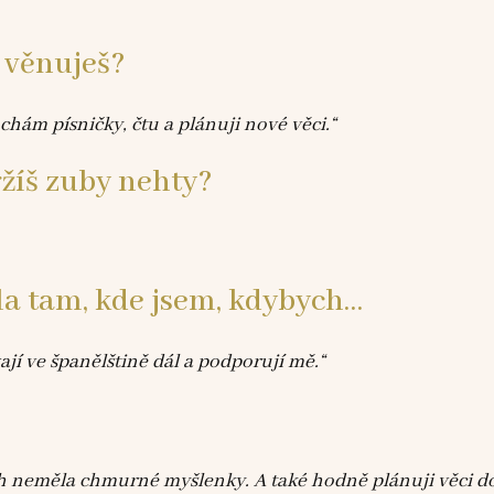
 věnuješ?
hám písničky, čtu a plánuji nové věci.“
ržíš zuby nehty?
la tam, kde jsem, kdybych…
jí ve španělštině dál a podporují mě.“
ych neměla chmurné myšlenky. A také hodně plánuji věci d