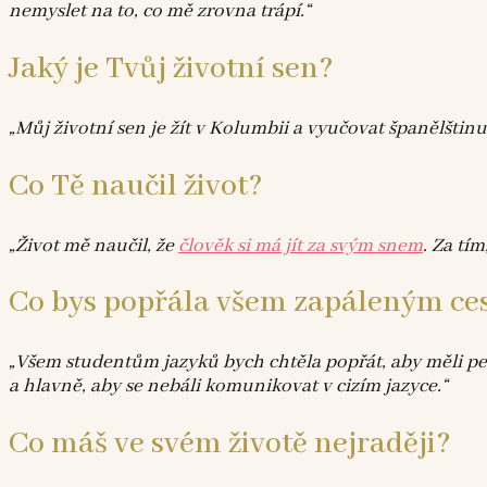
nemyslet na to, co mě zrovna trápí.“
Jaký je Tvůj životní sen?
„Můj životní sen je žít v Kolumbii a vyučovat španělštin
Co Tě naučil život?
„Život mě naučil, že
člověk si má jít za svým snem
. Za tí
Co bys popřála všem zapáleným ce
„Všem studentům jazyků bych chtěla popřát, aby měli pev
a hlavně, aby se nebáli komunikovat v cizím jazyce.“
Co máš ve svém životě nejraději?