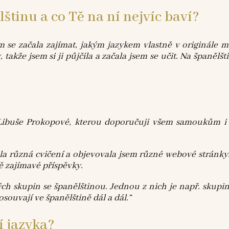
štinu a co Tě na ní nejvíc baví?
m se začala zajímat, jakým jazykem vlastně v originále m
takže jsem si ji půjčila a začala jsem se učit. Na španěl
Libuše Prokopové, kterou doporučuji všem samoukům i 
ala různá cvičení a objevovala jsem různé webové stránky
ě zajímavé příspěvky.
ch skupin se španělštinou. Jednou z nich je např. skupi
souvají ve španělštině dál a dál.“
í jazyka?