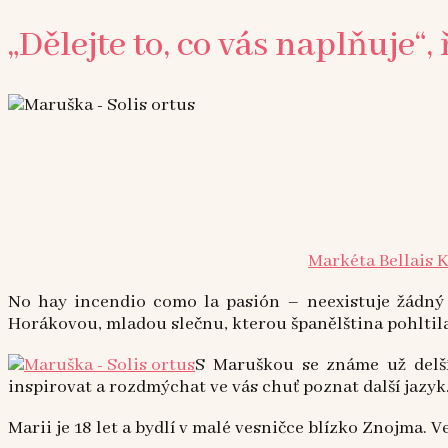
„Dělejte to, co vás naplňuje“
Markéta Bellais 
No hay incendio como la pasión – neexistuje žádný o
Horákovou, mladou slečnu, kterou španělština pohltila a
S Maruškou se známe už delší 
inspirovat a rozdmýchat ve vás chuť poznat další jazyk
Marii je 18 let a bydlí v malé vesničce blízko Znojma. 