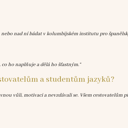
u nebo nad ní bádat v kolumbijském institutu pro španělsk
m, co ho naplňuje a dělá ho šťastným.“
stovatelům a studentům jazyků?
nou vůli, motivaci a nevzdávali se. Všem cestovatelům př