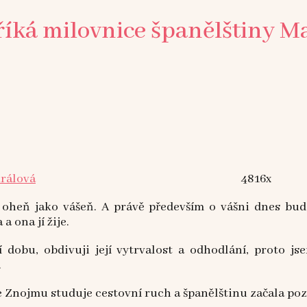
, říká milovnice španělštiny 
Králová
4816x
heň jako vášeň. A právě především o vášni dnes bude
 ona jí žije.
dobu, obdivuji její vytrvalost a odhodlání, proto js
.
Ve Znojmu studuje cestovní ruch a španělštinu začala poz