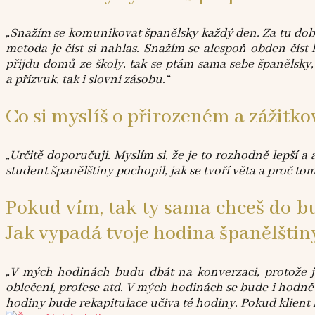
„Snažím se komunikovat španělsky každý den. Za tu dob
metoda je číst si nahlas. Snažím se alespoň obden číst
přijdu domů ze školy, tak se ptám sama sebe španělsky,
a přízvuk, tak i slovní zásobu.“
Co si myslíš o přirozeném a zážitk
„Určitě doporučuji. Myslím si, že je to rozhodně lepší a
student španělštiny pochopil, jak se tvoří věta a proč tom
Pokud vím, tak ty sama chceš do bu
Jak vypadá tvoje hodina španělštin
„V mých hodinách budu dbát na konverzaci, protože je 
oblečení, profese atd. V mých hodinách se bude i hodně 
hodiny bude rekapitulace učiva té hodiny. Pokud klient b