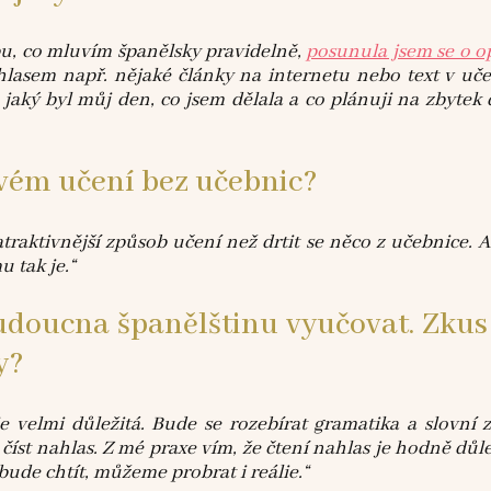
u, co mluvím španělsky pravidelně,
posunula jsem se o 
 hlasem např. nějaké články na internetu nebo text v u
 jaký byl můj den, co jsem dělala a co plánuji na zbyte
ovém učení bez učebnic?
 atraktivnější způsob učení než drtit se něco z učebnice. 
u tak je.“
doucna španělštinu vyučovat. Zkus si
y?
velmi důležitá. Bude se rozebírat gramatika a slovní z
číst nahlas. Z mé praxe vím, že čtení nahlas je hodně důle
ude chtít, můžeme probrat i reálie.“