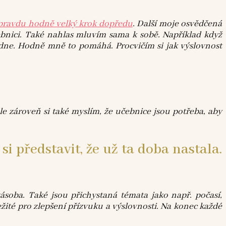
opravdu hodně velký krok dopředu
. Další moje osvědčená
čebnici. Také nahlas mluvím sama k sobě. Například když
k dne. Hodně mně to pomáhá. Procvičím si jak výslovnost
Ale zároveň si také myslím, že učebnice jsou potřeba, aby
 představit, že už ta doba nastala.
ásoba. Také jsou přichystaná témata jako např. počasí,
žité pro zlepšení přízvuku a výslovnosti. Na konec každé