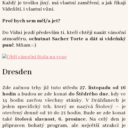
Každý je trošku jiný, má vlastní zaměření, a jak říkají
Vídeňští, i vlastní vůni.
Proč bych sem měl/a jet?
Do Vídni jezdí především ti, kteří chtějí nasát vánoční
atmosféru,
ochutnat Sacher Torte a dát si vídeňský
punč
. Mňam :-)
Dresden
Zde začnou trhy již tuto středu
27. listopadu od 16
hodin
a budou se zde konat
do Štědrého dne
, kdy ve
14 hodin zavřou všechny stánky. V Drážďanech je
jeden specifický trh, který se nazývá Štolový – je
otevřený denně od 10 do 21 hodin. Bude se zde konat
také
štolová slavnost, 6. prosince.
Na celý den je
připraven bohatý program, ale největší atrakcí je