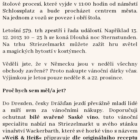
štolové procesí, které vyjde v 11:00 hodin od náměstí
Schlossplatz a bude procházet centrem města.
Na jednom z vozů se poveze i obří štola.
Letošní 579. trh zpestří i řada událostí.
Například 13.
12. 2013 10 – 23 h se koná Dlouhá noc Sternstunden.
Na trhu Striezelmarkt můžete zažít hru světel
a magických bytostí v kostýmech.
Věděli jste, že v Německu jsou v neděli všechny
obchody zavřené? Proto nakupte vánoční dárky včas.
Výjimkou je letos pouze neděle 8. a 22. prosince.
Proč bych sem měl/a jet?
Do Dresden, česky Drážď
an jezdí převážně mladí lidé
a míří sem za vánočními nákupy. Doporučuji
ochutnat
bílé svařené Saské víno
, tuto vánoční
specialitu nabízí na Striezelmarkt u svého stánku
vinařství Wackerbarth, které své horké víno s názvem
»Weiß & Heiß«
připravuje
dle originálního receptu