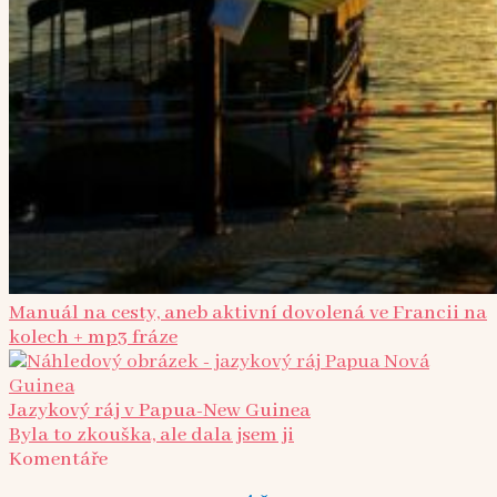
Manuál na cesty, aneb aktivní dovolená ve Francii na
kolech + mp3 fráze
Jazykový ráj v Papua-New Guinea
Byla to zkouška, ale dala jsem ji
Komentáře