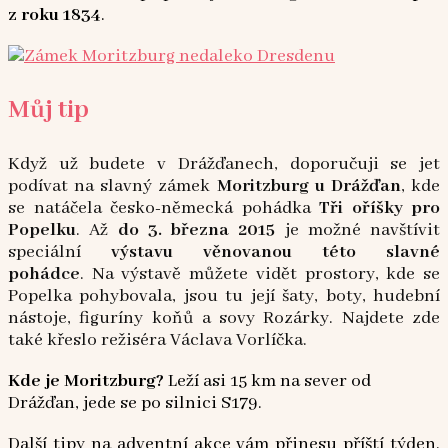
z roku 1834
.
Můj tip
Když už budete v Drážďanech, doporučuji se jet
podívat na slavný zámek
Moritzburg u Drážďan
, kde
se natáčela česko-německá pohádka
Tři oříšky pro
Popelku
. Až
do 3. března 2015
je možné navštívit
speciální
výstavu věnovanou této slavné
pohádce
. Na výstavě můžete vidět prostory, kde se
Popelka pohybovala, jsou tu její šaty, boty, hudební
nástoje, figuríny koňů a sovy Rozárky. Najdete zde
také křeslo režiséra Václava Vorlíčka.
Kde je
Moritzburg?
Leží asi 15 km na sever od
Drážďan, jede se po silnici S179.
Další tipy na adventní akce vám přinesu příští týden.