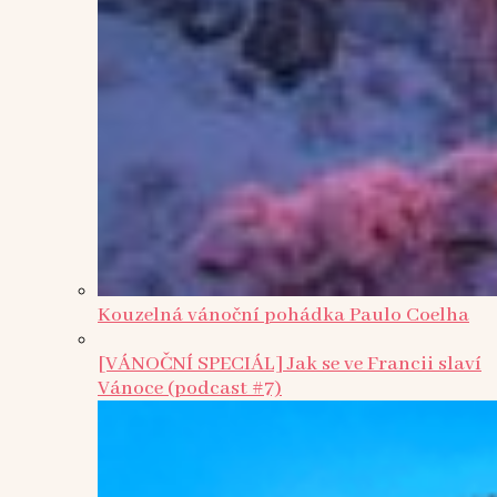
Kouzelná vánoční pohádka Paulo Coelha
[VÁNOČNÍ SPECIÁL] Jak se ve Francii slaví
Vánoce (podcast #7)