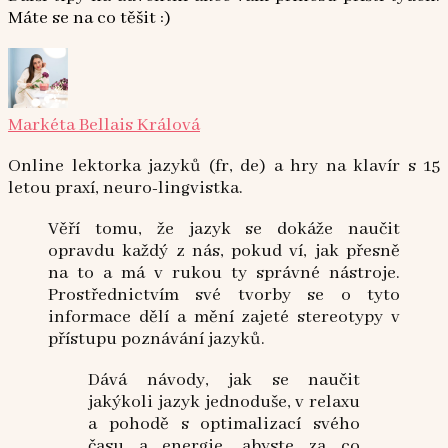
Máte se na co těšit :)
Markéta Bellais Králová
Online lektorka jazyků (fr, de) a hry na klavír s 15
letou praxí, neuro-lingvistka.
Věří tomu, že jazyk se dokáže naučit
opravdu každý z nás, pokud ví, jak přesně
na to a má v rukou ty správné nástroje.
Prostřednictvím své tvorby se o tyto
informace dělí a mění zajeté stereotypy v
přístupu poznávání jazyků.
Dává návody, jak se naučit
jakýkoli jazyk jednoduše, v relaxu
a pohodě s optimalizací svého
času a energie, abyste za co