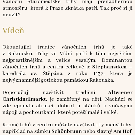
Vánoční Staroměstské trhy mají přenádhernou
atmosféru, která k Praze zkrátka patří. Tak proč si ji
neužít?
Vídeň
Okouzlující tradice vánočních trhů je také
v Rakousku. Trhy ve Vídni patří k těm největším,
nejprestižnějším a velice veselým. Dominantou
vánočních trhů a centra celkově je
Stephansdom
–
katedrála sv. Štěpána z roku 1137, která je
nejvýznamnější gotickou památkou Rakouska.
Doporučuji navštívit tradiční
Altwiener
Christkindlmarkt
, je zaměřený na děti. Nachází se
zde spousta atrakcí, dobrot a stánků s voňavými
nápoji a pochoutkami, které potěší malé i velké.
Kromě trhů v centru můžete navštívit i ty menší trhy,
například na zámku
Schönbrunn
nebo slavný
Am Hof
.