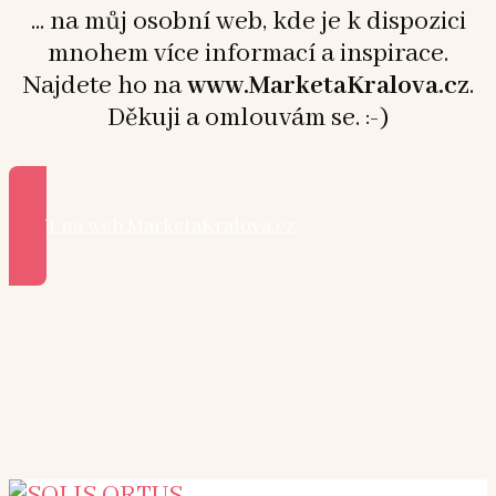
... na můj osobní web, kde je k dispozici
mnohem více informací a inspirace.
Najdete ho na
www.MarketaKralova.cz
.
Děkuji a omlouvám se. :-)
Přejít na web MarketaKralova.cz