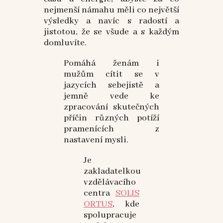
nejmenší námahu měli co největší
výsledky a navíc s radostí a
jistotou, že se všude a s každým
domluvíte.
Pomáhá ženám i
mužům cítit se v
jazycích sebejistě a
jemně vede ke
zpracování skutečných
příčin různých potíží
pramenících z
nastavení mysli.
Je
zakladatelkou
vzdělávacího
centra
SOLIS
ORTUS
, kde
spolupracuje