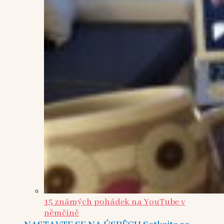
15 známých pohádek na YouTube v
němčině