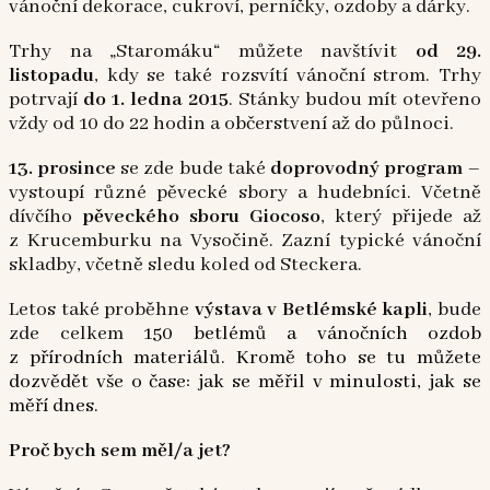
vánoční dekorace, cukroví, perníčky, ozdoby a dárky.
Trhy na „Staromáku“ můžete navštívit
od 29.
listopadu
, kdy se také rozsvítí vánoční strom. Trhy
potrvají
do 1. ledna 2015
. Stánky budou mít otevřeno
vždy od 10 do 22 hodin a občerstvení až do půlnoci.
13. prosince
se zde bude také
doprovodný program
–
vystoupí různé pěvecké sbory a hudebníci. Včetně
dívčího
pěveckého sboru Giocoso
, který přijede až
z Krucemburku na Vysočině. Zazní typické vánoční
skladby, včetně sledu koled od Steckera.
Letos také proběhne
výstava v Betlémské
kapli
, bude
zde celkem
150 betlémů a vánočních ozdob
z přírodních materiálů. Kromě toho se tu můžete
dozvědět vše o čase: jak se měřil v minulosti, jak se
měří dnes.
Proč bych sem měl/a jet?