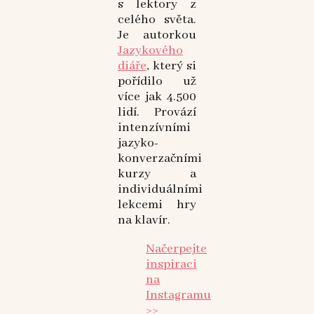
s lektory z
celého světa.
Je autorkou
Jazykového
diáře
, který si
pořídilo už
více jak 4.500
lidí. Provází
intenzívními
jazyko-
konverzačními
kurzy a
individuálními
lekcemi hry
na klavír.
Načerpejte
inspiraci
na
Instagramu
>>